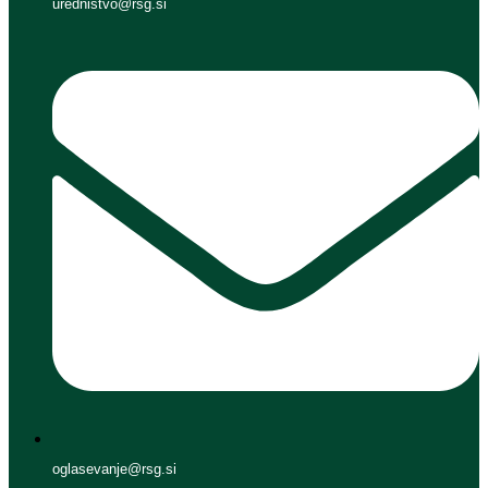
urednistvo@rsg.si
oglasevanje@rsg.si