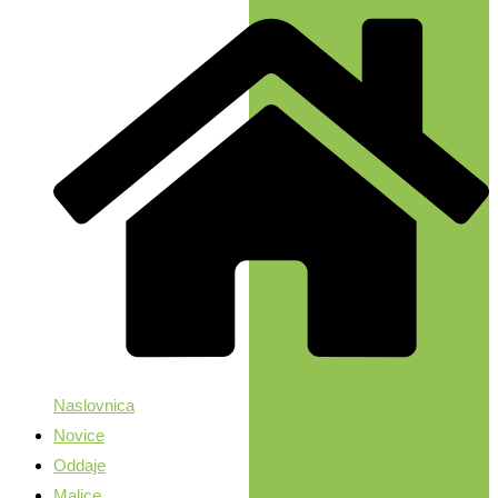
Naslovnica
Novice
Oddaje
Malice