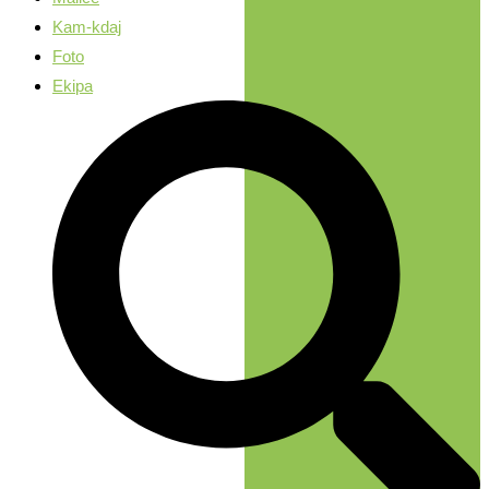
Kam-kdaj
Foto
Ekipa