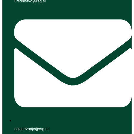
urednistvo@rsg.si
oglasevanje@rsg.si