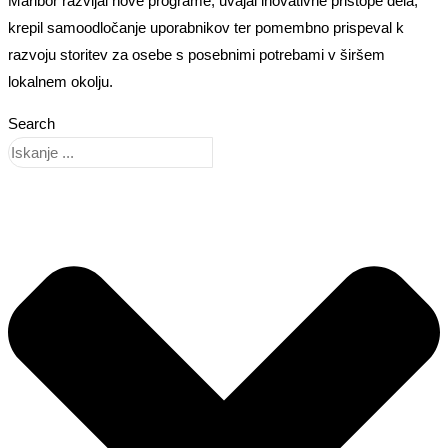
Maribor razvijal nove programe, uvajal inovativne pristope dela,
krepil samoodločanje uporabnikov ter pomembno prispeval k
razvoju storitev za osebe s posebnimi potrebami v širšem
lokalnem okolju.
Search