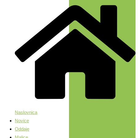
Naslovnica
Novice
Oddaje
Malice