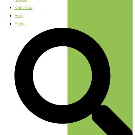
Kam-kdaj
Foto
Ekipa