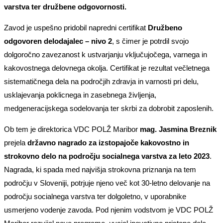
varstva ter družbene odgovornosti.
Zavod je uspešno pridobil napredni certifikat
Družbeno
odgovoren delodajalec – nivo 2
, s čimer je potrdil svojo
dolgoročno zavezanost k ustvarjanju vključujočega, varnega in
kakovostnega delovnega okolja. Certifikat je rezultat večletnega
sistematičnega dela na področjih zdravja in varnosti pri delu,
usklajevanja poklicnega in zasebnega življenja,
medgeneracijskega sodelovanja ter skrbi za dobrobit zaposlenih.
Ob tem je direktorica VDC POLŽ Maribor
mag. Jasmina Breznik
prejela
državno nagrado za izstopajoče kakovostno in
strokovno delo na področju socialnega varstva za leto 2023
.
Nagrada, ki spada med najvišja strokovna priznanja na tem
področju v Sloveniji, potrjuje njeno več kot 30-letno delovanje na
področju socialnega varstva ter dolgoletno, v uporabnike
usmerjeno vodenje zavoda. Pod njenim vodstvom je VDC POLŽ