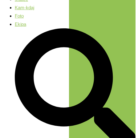
Kam-kdaj
Foto
Ekipa