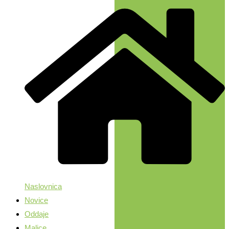
Naslovnica
Novice
Oddaje
Malice