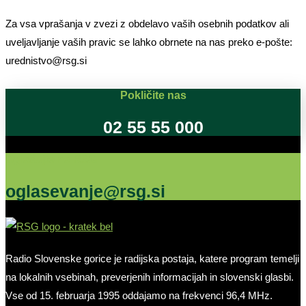
Za vsa vprašanja v zvezi z obdelavo vaših osebnih podatkov ali
uveljavljanje vaših pravic se lahko obrnete na nas preko e-pošte:
urednistvo@rsg.si
Pokličite nas
02 55 55 000
Oglašujte na RSG
oglasevanje@rsg.si
Radio Slovenske gorice je radijska postaja, katere program temelji
na lokalnih vsebinah, preverjenih informacijah in slovenski glasbi.
Vse od 15. februarja 1995 oddajamo na frekvenci 96,4 MHz.