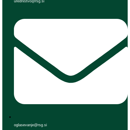
urednistvo@rsg.si
oglasevanje@rsg.si