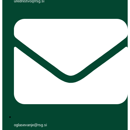
urednistvo@rsg.si
oglasevanje@rsg.si