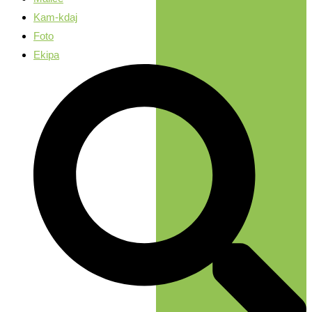
Kam-kdaj
Foto
Ekipa