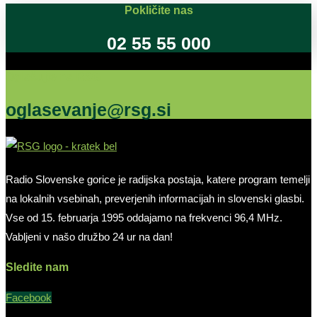
Pokličite nas
02 55 55 000
Oglašujte na RSG
oglasevanje@rsg.si
Radio Slovenske gorice je radijska postaja, katere program temelji
na lokalnih vsebinah, preverjenih informacijah in slovenski glasbi.
Vse od 15. februarja 1995 oddajamo na frekvenci 96,4 MHz.
Vabljeni v našo družbo 24 ur na dan!
Sledite nam
Facebook