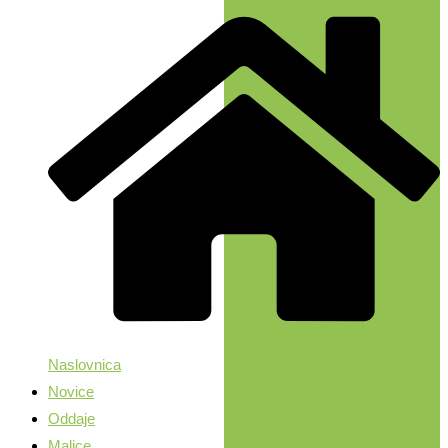
Naslovnica
Novice
Oddaje
Malice