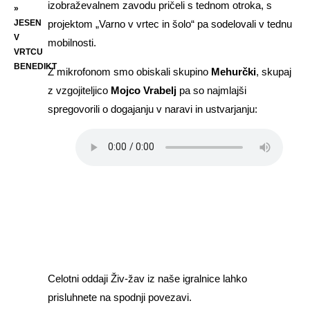
izobraževalnem zavodu pričeli s tednom otroka, s
»
JESEN
projektom „Varno v vrtec in šolo“ pa sodelovali v tednu
V
mobilnosti.
VRTCU
BENEDIKT
Z mikrofonom smo obiskali skupino
Mehurčki
, skupaj
z vzgojiteljico
Mojco Vrabelj
pa so najmlajši
spregovorili o dogajanju v naravi in ustvarjanju:
Celotni oddaji Živ-žav iz naše igralnice lahko
prisluhnete na spodnji povezavi.