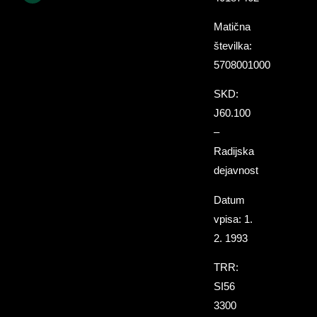
Matična
številka:
5708001000
SKD:
J60.100
–
Radijska
dejavnost
Datum
vpisa: 1.
2. 1993
TRR:
SI56
3300