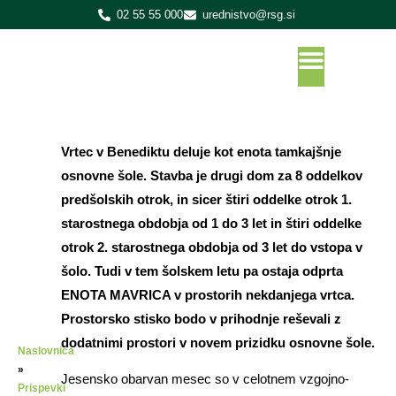
02 55 55 000
urednistvo@rsg.si
Vrtec v Benediktu deluje kot enota tamkajšnje
osnovne šole. Stavba je drugi dom za 8 oddelkov
predšolskih otrok, in sicer štiri oddelke otrok 1.
starostnega obdobja od 1 do 3 let in štiri oddelke
otrok 2. starostnega obdobja od 3 let do vstopa v
šolo. Tudi v tem šolskem letu pa ostaja odprta
ENOTA MAVRICA v prostorih nekdanjega vrtca.
Prostorsko stisko bodo v prihodnje reševali z
dodatnimi prostori v novem prizidku osnovne šole.
Naslovnica
»
Jesensko obarvan mesec so v celotnem vzgojno-
Prispevki