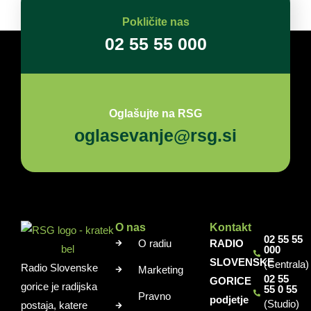
Pokličite nas
02 55 55 000
Oglašujte na RSG
oglasevanje@rsg.si
O nas
Kontakt
02 55 55
O radiu
RADIO
000
SLOVENSKE
(Centrala)
Radio Slovenske
Marketing
02 55
GORICE
gorice je radijska
55 0 55
Pravno
podjetje
(Studio)
postaja, katere