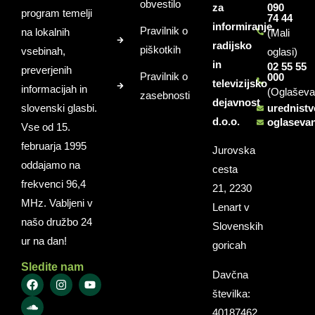
obvestilo
za
090
program temelji
74 44
informiranje,
Pravilnik o
na lokalnih
(Mali
radijsko
piškotkih
vsebinah,
oglasi)
in
02 55 55
preverjenih
Pravilnik o
000
televizijsko
informacijah in
(Oglaševa
zasebnosti
dejavnost
slovenski glasbi.
urednist
d.o.o.
oglaseva
Vse od 15.
februarja 1995
Jurovska
oddajamo na
cesta
frekvenci 96,4
21, 2230
MHz. Vabljeni v
Lenart v
našo družbo 24
Slovenskih
ur na dan!
goricah
Sledite nam
Davčna
številka:
40187462