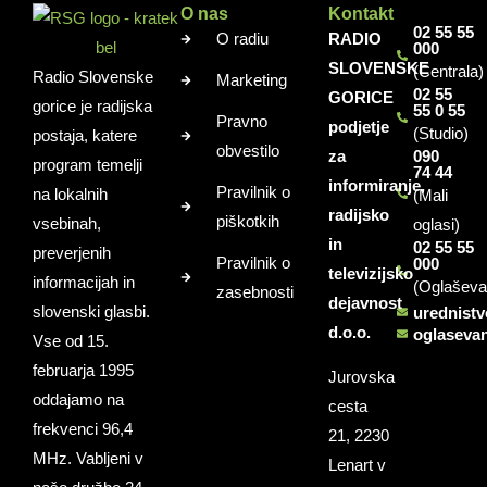
O nas
Kontakt
02 55 55
O radiu
RADIO
000
SLOVENSKE
(Centrala)
Radio Slovenske
Marketing
02 55
GORICE
gorice je radijska
55 0 55
Pravno
podjetje
(Studio)
postaja, katere
obvestilo
za
090
program temelji
74 44
informiranje,
Pravilnik o
na lokalnih
(Mali
radijsko
piškotkih
vsebinah,
oglasi)
in
02 55 55
preverjenih
Pravilnik o
000
televizijsko
informacijah in
(Oglaševa
zasebnosti
dejavnost
slovenski glasbi.
urednist
d.o.o.
oglaseva
Vse od 15.
februarja 1995
Jurovska
oddajamo na
cesta
frekvenci 96,4
21, 2230
MHz. Vabljeni v
Lenart v