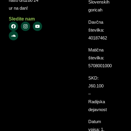
našo družbo 24
Slovenskih
ur na dan!
goricah
Sledite nam
Davčna
številka:
40187462
Matična
številka:
5708001000
SKD:
J60.100
–
Radijska
dejavnost
Datum
vpisa: 1.