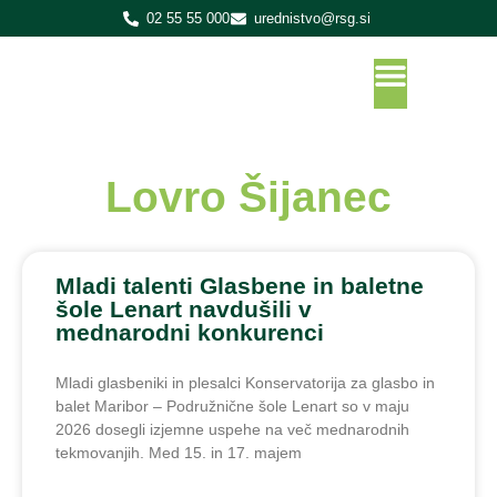
02 55 55 000
urednistvo@rsg.si
Lovro Šijanec
Mladi talenti Glasbene in baletne
šole Lenart navdušili v
mednarodni konkurenci
Mladi glasbeniki in plesalci Konservatorija za glasbo in
balet Maribor – Podružnične šole Lenart so v maju
2026 dosegli izjemne uspehe na več mednarodnih
tekmovanjih. Med 15. in 17. majem