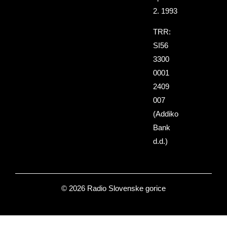
2. 1993
TRR:
SI56
3300
0001
2409
007
(Addiko
Bank
d.d.)
© 2026 Radio Slovenske gorice