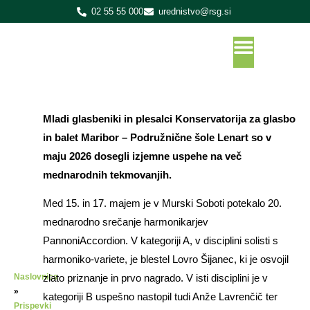
02 55 55 000
urednistvo@rsg.si
Mladi glasbeniki in plesalci Konservatorija za glasbo
in balet Maribor – Podružnične šole Lenart so v
maju 2026 dosegli izjemne uspehe na več
mednarodnih tekmovanjih.
Med 15. in 17. majem je v Murski Soboti potekalo 20.
mednarodno srečanje harmonikarjev
PannoniAccordion. V kategoriji A, v disciplini solisti s
harmoniko-variete, je blestel Lovro Šijanec, ki je osvojil
Naslovnica
zlato priznanje in prvo nagrado. V isti disciplini je v
»
kategoriji B uspešno nastopil tudi Anže Lavrenčič ter
Prispevki