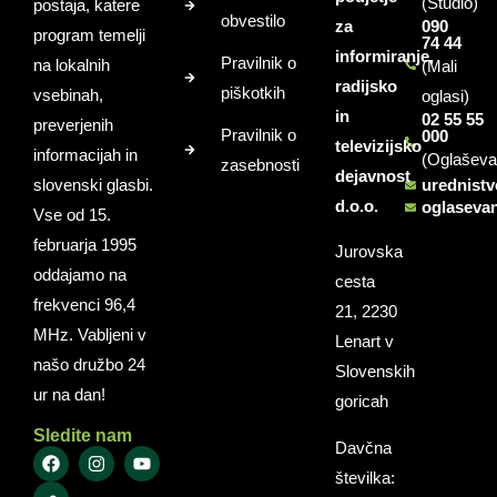
(Studio)
postaja, katere
obvestilo
za
090
program temelji
74 44
informiranje,
Pravilnik o
na lokalnih
(Mali
radijsko
piškotkih
vsebinah,
oglasi)
in
02 55 55
preverjenih
Pravilnik o
000
televizijsko
informacijah in
(Oglaševa
zasebnosti
dejavnost
slovenski glasbi.
urednist
d.o.o.
oglaseva
Vse od 15.
februarja 1995
Jurovska
oddajamo na
cesta
frekvenci 96,4
21, 2230
MHz. Vabljeni v
Lenart v
našo družbo 24
Slovenskih
ur na dan!
goricah
Sledite nam
Davčna
številka: