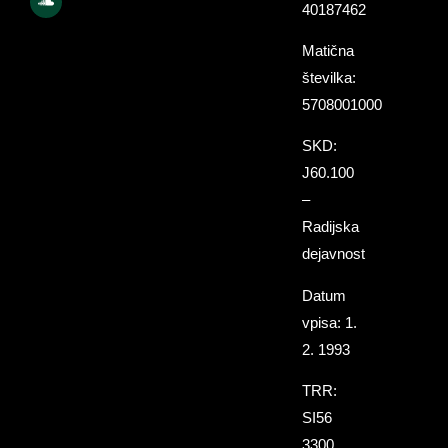
40187462
Matična
številka:
5708001000
SKD:
J60.100
–
Radijska
dejavnost
Datum
vpisa: 1.
2. 1993
TRR:
SI56
3300