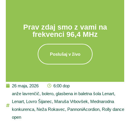
Prav zdaj smo z vami na
frekvenci 96,4 MHz
Poslušaj v živo
26 maja, 2026
6:00 dop
anže lavrenčič
,
bolero
,
glasbena in baletna šola Lenart
,
Lenart
,
Lovro Šijanec
,
Maruša Vrbovšek
,
Mednarodna
konkurenca
,
Neža Rokavec
,
PannoniAcordion
,
Rolly dance
open