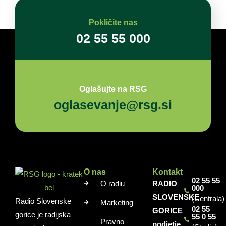
Pokličite nas
02 55 55 000
Oglašujte na RSG
oglasevanje@rsg.si
O nas
Kontakt
02 55 55
O radiu
RADIO
000
SLOVENSKE
(Centrala)
Radio Slovenske
Marketing
02 55
GORICE
gorice je radijska
55 0 55
Pravno
podjetje