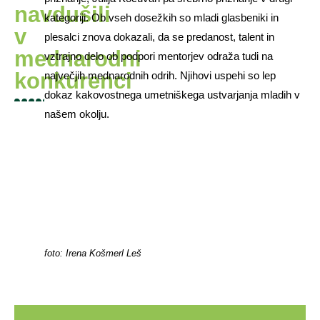
navdušili
kategoriji. Ob vseh dosežkih so mladi glasbeniki in
v
plesalci znova dokazali, da se predanost, talent in
mednarodni
vztrajno delo ob podpori mentorjev odraža tudi na
konkurenci
največjih mednarodnih odrih. Njihovi uspehi so lep
dokaz kakovostnega umetniškega ustvarjanja mladih v
našem okolju.
foto: Irena Košmerl Leš