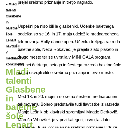
prejel srebrno priznanje in tretjo nagrado.
»
Mladi
talenti
Glasbene
in
Uspešni pa niso bili le glasbeniki. Učenke baletnega
baletne
oddelka so se 16. in 17. maja udeležile mednarodnega
šole
Lenart
tekmovanja Rolly dance open. Učenka tretjega razreda
navdušili
baletne šole, Neža Rokavec, je prejela zlato plaketo in
v
drugo mesto ter se uvrstila v MINI GALA program.
mednarodni
konkurenci
Učenci četrtega, petega in šestega razreda baletne šole
Mladi
pa so osvojili elitno srebrno priznanje in prvo mesto.
talenti
Glasbene
in
Med 18. in 20. majem so se na šestem mednarodnem
tekmovanju Bolero predstavile tudi flavtistke iz razreda
baletne
Manje Lešnik ob klavirski spremljavi Magde Derkovič.
šole
Maruša Vrbovšek je v prvi kategoriji osvojila zlato
Lenart
priznanje, Julija Kocuvan pa srebrno priznanje v drugi