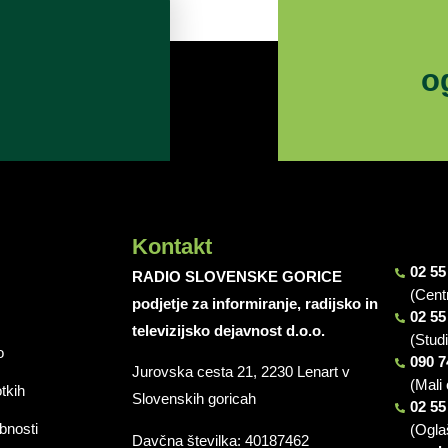
o
Kontakt
02 55
RADIO SLOVENSKE GORICE
(Cent
podjetje za informiranje, radijsko in
02 55
televizijsko dejavnost d.o.o.
(Stud
o
090 7
Jurovska cesta 21, 2230 Lenart v
(Mali 
otkih
Slovenskih goricah
02 55
bnosti
(Ogla
Davčna številka: 40187462