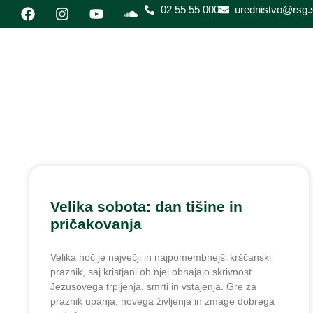
02 55 55 000
urednistvo@rsg.s
Velika sobota: dan tišine in
pričakovanja
Velika noč je največji in najpomembnejši krščanski
praznik, saj kristjani ob njej obhajajo skrivnost
Jezusovega trpljenja, smrti in vstajenja. Gre za
praznik upanja, novega življenja in zmage dobrega