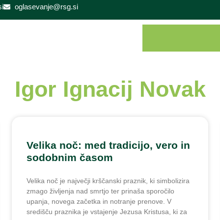
i
oglasevanje@rsg.si
Igor Ignacij Novak
Velika noč: med tradicijo, vero in
sodobnim časom
Velika noč je največji krščanski praznik, ki simbolizira
zmago življenja nad smrtjo ter prinaša sporočilo
upanja, novega začetka in notranje prenove. V
središču praznika je vstajenje Jezusa Kristusa, ki za