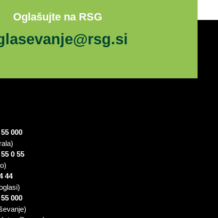
Oglašujte na RSG
glasevanje@rsg.si
 55 000
rala)
 55 0 55
io)
4 44
oglasi)
 55 000
ševanje)