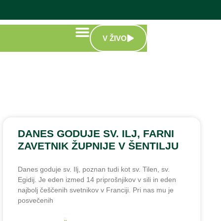
V ŽIVO
DANES GODUJE SV. ILJ, FARNI
ZAVETNIK ŽUPNIJE V ŠENTILJU
Danes goduje sv. Ilj, poznan tudi kot sv. Tilen, sv.
Egidij. Je eden izmed 14 priprošnjikov v sili in eden
najbolj češčenih svetnikov v Franciji. Pri nas mu je
posvečenih