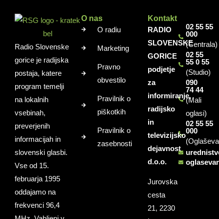
O nas
Kontakt
02 55 55
O radiu
RADIO
000
SLOVENSKE
(Centrala)
Radio Slovenske
Marketing
02 55
GORICE
gorice je radijska
55 0 55
Pravno
podjetje
(Studio)
postaja, katere
obvestilo
za
090
program temelji
74 44
informiranje,
Pravilnik o
na lokalnih
(Mali
radijsko
piškotkih
vsebinah,
oglasi)
in
02 55 55
preverjenih
Pravilnik o
000
televizijsko
informacijah in
(Oglaševa
zasebnosti
dejavnost
slovenski glasbi.
urednist
d.o.o.
oglaseva
Vse od 15.
februarja 1995
Jurovska
oddajamo na
cesta
frekvenci 96,4
21, 2230
MHz. Vabljeni v