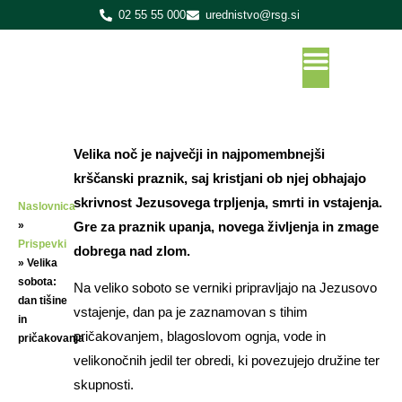
02 55 55 000
urednistvo@rsg.si
Velika noč je največji in najpomembnejši
krščanski praznik, saj kristjani ob njej obhajajo
skrivnost Jezusovega trpljenja, smrti in vstajenja.
Naslovnica
»
Gre za praznik upanja, novega življenja in zmage
Prispevki
dobrega nad zlom.
»
Velika
sobota:
Na veliko soboto se verniki pripravljajo na Jezusovo
dan tišine
vstajenje, dan pa je zaznamovan s tihim
in
pričakovanjem, blagoslovom ognja, vode in
pričakovanja
velikonočnih jedil ter obredi, ki povezujejo družine ter
skupnosti.