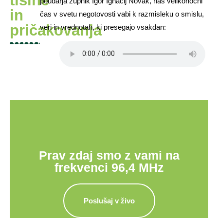
tišine
poudarja župnik Igor Ignacij Novak, nas velikonočni
in
čas v svetu negotovosti vabi k razmisleku o smislu,
pričakovanja
veri in vrednotah, ki presegajo vsakdan:
Prav zdaj smo z vami na
frekvenci 96,4 MHz
Poslušaj v živo