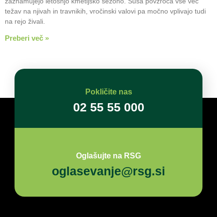
zaznamujejo letošnjo kmetijsko sezono. Suša povzroča vse več
težav na njivah in travnikih, vročinski valovi pa močno vplivajo tudi
na rejo živali.
Preberi več »
Pokličite nas
02 55 55 000
Oglašujte na RSG
oglasevanje@rsg.si