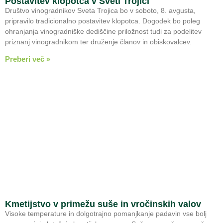
Postavitev klopotca v Sveti Trojici
Društvo vinogradnikov Sveta Trojica bo v soboto, 8. avgusta,
pripravilo tradicionalno postavitev klopotca. Dogodek bo poleg
ohranjanja vinogradniške dediščine priložnost tudi za podelitev
priznanj vinogradnikom ter druženje članov in obiskovalcev.
Preberi več »
Kmetijstvo v primežu suše in vročinskih valov
Visoke temperature in dolgotrajno pomanjkanje padavin vse bolj