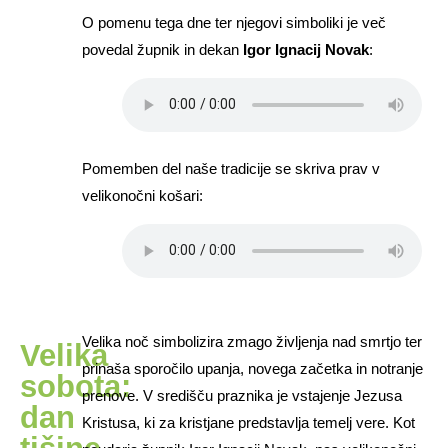
O pomenu tega dne ter njegovi simboliki je več
povedal župnik in dekan
Igor Ignacij Novak
:
Pomemben del naše tradicije se skriva prav v
velikonočni košari:
Velika noč simbolizira zmago življenja nad smrtjo ter
Velika
prinaša sporočilo upanja, novega začetka in notranje
sobota:
prenove. V središču praznika je vstajenje Jezusa
dan
Kristusa, ki za kristjane predstavlja temelj vere. Kot