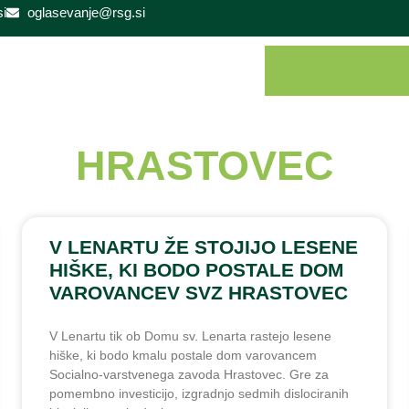
i
oglasevanje@rsg.si
HRASTOVEC
V LENARTU ŽE STOJIJO LESENE
HIŠKE, KI BODO POSTALE DOM
VAROVANCEV SVZ HRASTOVEC
V Lenartu tik ob Domu sv. Lenarta rastejo lesene
hiške, ki bodo kmalu postale dom varovancem
Socialno-varstvenega zavoda Hrastovec. Gre za
pomembno investicijo, izgradnjo sedmih dislociranih