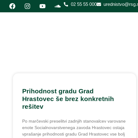
02 55 55 000
urednistvo@rsg.s
Prihodnost gradu Grad
Hrastovec še brez konkretnih
rešitev
Po marčevski preselitvi zadnjih stanovalcev varovane
enote Socialnovarstvenega zavoda Hrastovec ostaja
vprašanje prihodnosti gradu Grad Hrastovec vse bolj