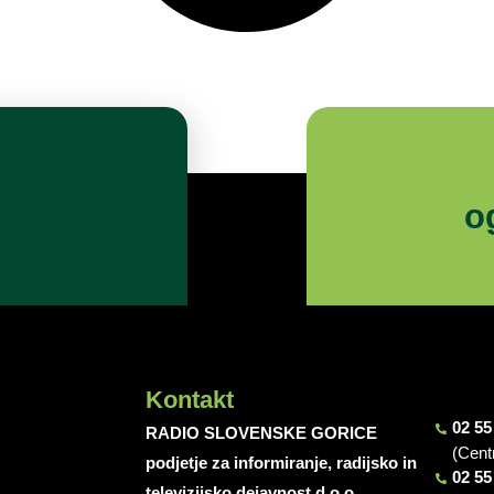
o
Kontakt
02 55
RADIO SLOVENSKE GORICE
(Cent
podjetje za informiranje, radijsko in
02 55
televizijsko dejavnost d.o.o.