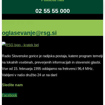
02 55 55 000
Oglašujte na RSG
oglasevanje@rsg.si
Radio Slovenske gorice je radijska postaja, katere program temelji
na lokalnih vsebinah, preverjenih informacijah in slovenski glasbi.
Vse od 15. februarja 1995 oddajamo na frekvenci 96,4 MHz.
Vabljeni v našo družbo 24 ur na dan!
Sledite nam
Facebook