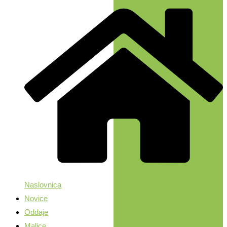
Naslovnica
Novice
Oddaje
Malice