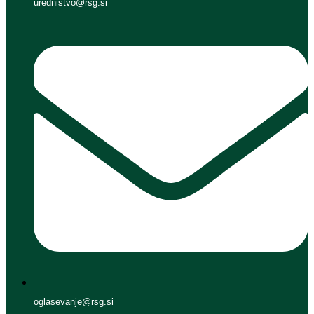
urednistvo@rsg.si
oglasevanje@rsg.si