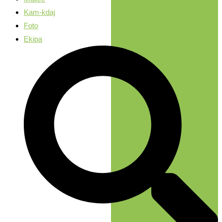
Kam-kdaj
Foto
Ekipa