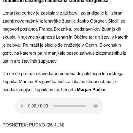
župnika in častnega naddekana Martina Bezgovška.
Lenarška cerkev je zasijala v zlati barvi, za pridigo je bil izbran
zadnji novomašnik iz lenarške župnije Janko Görgner. Sledili so
nagovori poslanca Franca Breznika, predstavnikov župnijskih
skupin, Krajevne skupnosti Lenart in Občine ter društev, v katerih
je deloval. Po maši je sledilo še druženje v Centru Slovenskih
goric, na katerem pa ni manjkalo besed zahvale zlatomašniku iz
ust in src številnih župljanov.
Da se še premalo zavedamo pomena dolgoletnega lenarškega
župnika Martina Bezgovška tudi za lokalno skupnost, pa je
poudaril zdajšnji župnik pri sv. Lenartu
Marjan Pučko
:
POSNETEK: PUCKO (26-JUN)