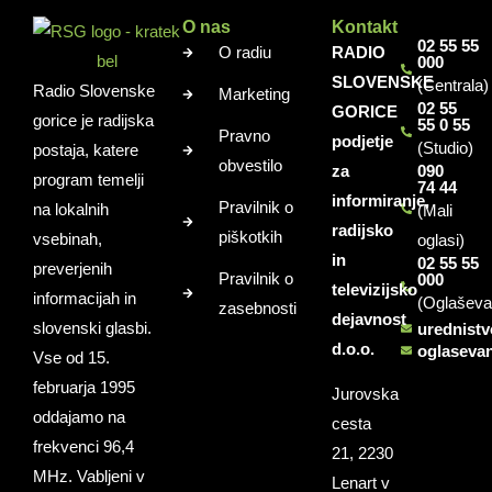
O nas
Kontakt
02 55 55
O radiu
RADIO
000
SLOVENSKE
(Centrala)
Radio Slovenske
Marketing
02 55
GORICE
gorice je radijska
55 0 55
Pravno
podjetje
(Studio)
postaja, katere
obvestilo
za
090
program temelji
74 44
informiranje,
Pravilnik o
na lokalnih
(Mali
radijsko
piškotkih
vsebinah,
oglasi)
in
02 55 55
preverjenih
Pravilnik o
000
televizijsko
informacijah in
(Oglaševa
zasebnosti
dejavnost
slovenski glasbi.
urednist
d.o.o.
oglaseva
Vse od 15.
februarja 1995
Jurovska
oddajamo na
cesta
frekvenci 96,4
21, 2230
MHz. Vabljeni v
Lenart v