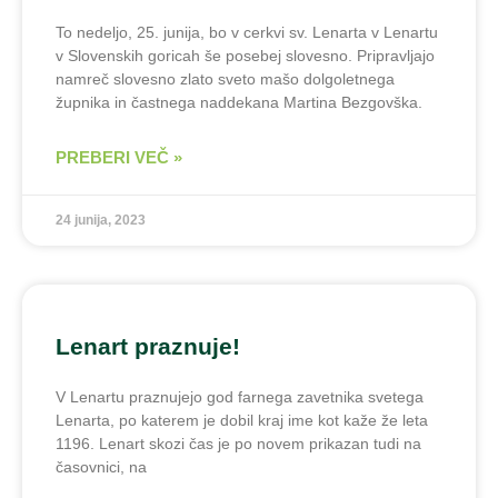
To nedeljo, 25. junija, bo v cerkvi sv. Lenarta v Lenartu
v Slovenskih goricah še posebej slovesno. Pripravljajo
namreč slovesno zlato sveto mašo dolgoletnega
župnika in častnega naddekana Martina Bezgovška.
PREBERI VEČ »
24 junija, 2023
Lenart praznuje!
V Lenartu praznujejo god farnega zavetnika svetega
Lenarta, po katerem je dobil kraj ime kot kaže že leta
1196. Lenart skozi čas je po novem prikazan tudi na
časovnici, na