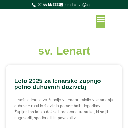
02 55 55 000
urednistvo@rsg.si
sv. Lenart
Leto 2025 za lenarško župnijo
polno duhovnih doživetij
Letošnje leto je za župnijo v Lenartu minilo v znamenju
duhovne rasti in številnih pomembnih dogodkov.
Župljani so lahko doživeli prelomne trenutke, ki so jih
nagovorili, spodbudili in povezali v