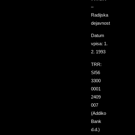
–
Radijska
dejavnost
Datum
vpisa: 1.
2. 1993
TRR:
SI56
3300
0001
2409
007
(Addiko
Bank
d.d.)