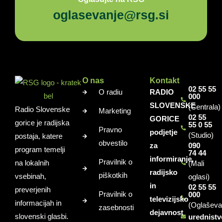
oglasevanje@rsg.si
O nas
Kontakt
02 55 55
O radiu
RADIO
000
SLOVENSKE
(Centrala)
Radio Slovenske
Marketing
02 55
GORICE
gorice je radijska
55 0 55
Pravno
podjetje
(Studio)
postaja, katere
obvestilo
za
090
program temelji
74 44
informiranje,
Pravilnik o
na lokalnih
(Mali
radijsko
piškotkih
vsebinah,
oglasi)
in
02 55 55
preverjenih
Pravilnik o
000
televizijsko
informacijah in
(Oglaševa
zasebnosti
dejavnost
slovenski glasbi.
urednist