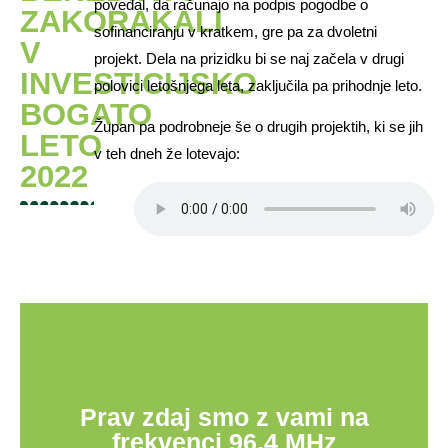
povedal, da računajo na podpis pogodbe o
ZAKORAKALI
sofinanciranju v kratkem, gre pa za dvoletni
V
projekt. Dela na prizidku bi se naj začela v drugi
INVESTICIJSKO
polovici letošnjega leta, zaključila pa prihodnje leto.
BOGATO
Župan pa podrobneje še o drugih projektih, ki se jih
LETO
v teh dneh že lotevajo:
2022
Prav zdaj smo z vami na
frekvenci 96,4 MHz