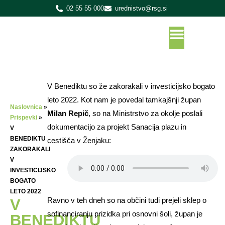
02 55 55 000
urednistvo@rsg.si
V Benediktu so že zakorakali v investicijsko bogato
leto 2022. Kot nam je povedal tamkajšnji župan
Naslovnica
»
Milan Repič
, so na Ministrstvo za okolje poslali
Prispevki
»
dokumentacijo za projekt Sanacija plazu in
V
BENEDIKTU
cestišča v Ženjaku:
ZAKORAKALI
V
INVESTICIJSKO
BOGATO
LETO 2022
Ravno v teh dneh so na občini tudi prejeli sklep o
V
sofinanciranju prizidka pri osnovni šoli, župan je
BENEDIKTU