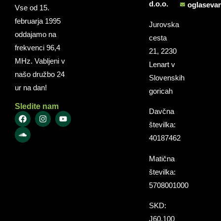
d.o.o.
oglaseva
Vse od 15.
februarja 1995
Jurovska
oddajamo na
cesta
frekvenci 96,4
21, 2230
MHz. Vabljeni v
Lenart v
našo družbo 24
Slovenskih
ur na dan!
goricah
Sledite nam
Davčna
številka:
40187462
Matična
številka:
5708001000
SKD:
J60.100