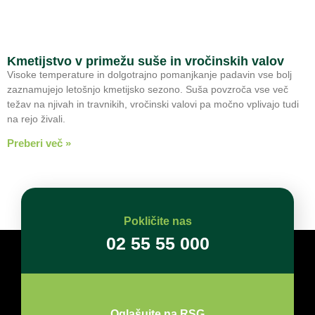
Kmetijstvo v primežu suše in vročinskih valov
Visoke temperature in dolgotrajno pomanjkanje padavin vse bolj
zaznamujejo letošnjo kmetijsko sezono. Suša povzroča vse več
težav na njivah in travnikih, vročinski valovi pa močno vplivajo tudi
na rejo živali.
Preberi več »
Pokličite nas
02 55 55 000
Oglašujte na RSG