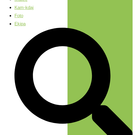
Kam-kdaj
Foto
Ekipa