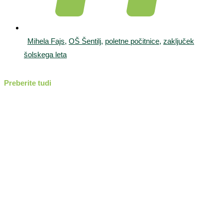
Mihela Fajs
,
OŠ Šentilj
,
poletne počitnice
,
zaključek
šolskega leta
Preberite tudi