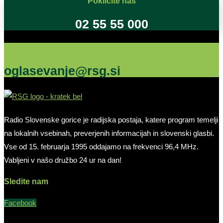
Pokličite nas
02 55 55 000
Oglašujte na RSG
oglasevanje@rsg.si
Radio Slovenske gorice je radijska postaja, katere program temelji
na lokalnih vsebinah, preverjenih informacijah in slovenski glasbi.
Vse od 15. februarja 1995 oddajamo na frekvenci 96,4 MHz.
Vabljeni v našo družbo 24 ur na dan!
Sledite nam
Facebook