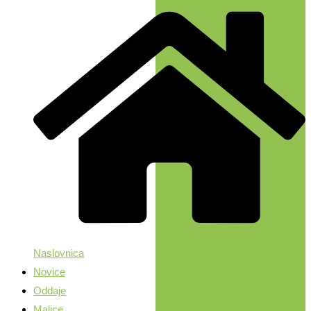
Naslovnica
Novice
Oddaje
Malice