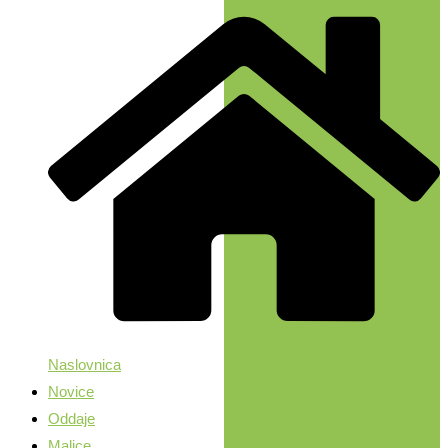
Naslovnica
Novice
Oddaje
Malice