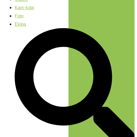
Kam-kdaj
Foto
Ekipa