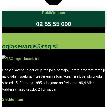
Pokličite nas
02 55 55 000
Oglašujte na RSG
oglasevanje@rsg.si
Radio Slovenske gorice je radijska postaja, katere program temelji
na lokalnih vsebinah, preverjenih informacijah in slovenski glasbi.
Vse od 15. februarja 1995 oddajamo na frekvenci 96,4 MHz.
Vabljeni v našo družbo 24 ur na dan!
Sledite nam