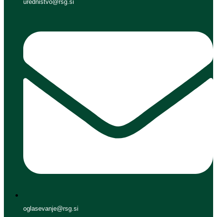
urednistvo@rsg.si
oglasevanje@rsg.si