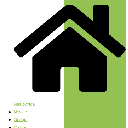
Naslovnica
Novice
Oddaje
Malice