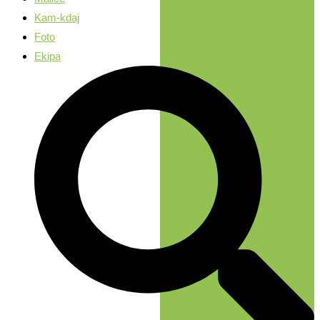
Kam-kdaj
Foto
Ekipa