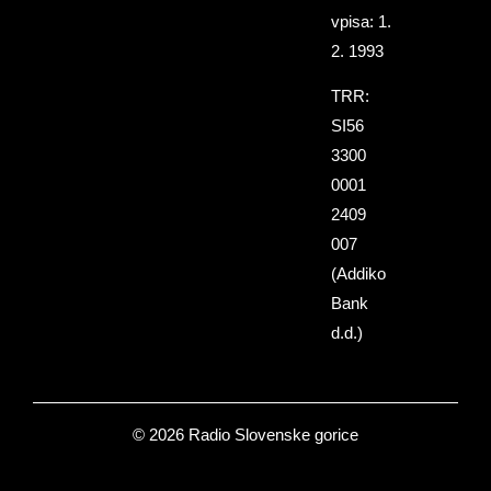
vpisa: 1.
2. 1993
TRR:
SI56
3300
0001
2409
007
(Addiko
Bank
d.d.)
© 2026 Radio Slovenske gorice