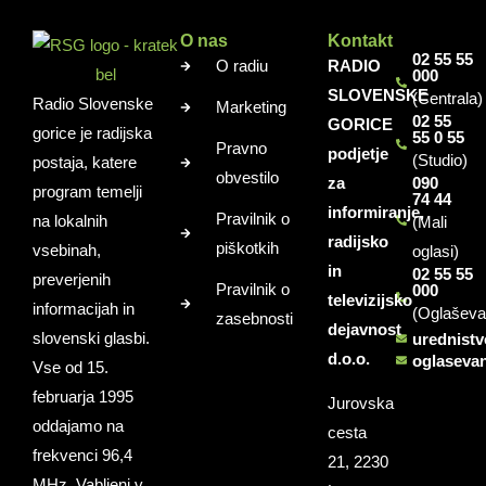
O nas
Kontakt
02 55 55
O radiu
RADIO
000
SLOVENSKE
(Centrala)
Radio Slovenske
Marketing
02 55
GORICE
gorice je radijska
55 0 55
Pravno
podjetje
(Studio)
postaja, katere
obvestilo
za
090
program temelji
74 44
informiranje,
Pravilnik o
na lokalnih
(Mali
radijsko
piškotkih
vsebinah,
oglasi)
in
02 55 55
preverjenih
Pravilnik o
000
televizijsko
informacijah in
(Oglaševa
zasebnosti
dejavnost
slovenski glasbi.
urednist
d.o.o.
oglaseva
Vse od 15.
februarja 1995
Jurovska
oddajamo na
cesta
frekvenci 96,4
21, 2230
MHz. Vabljeni v