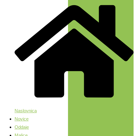
Naslovnica
Novice
Oddaje
Malice