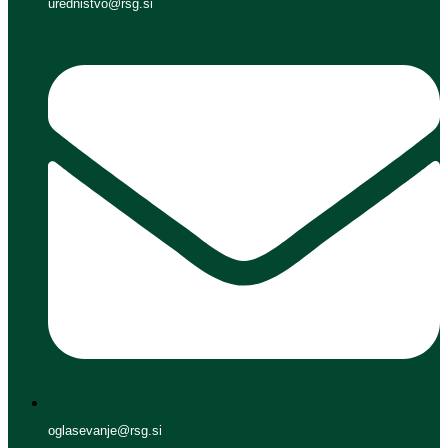
urednistvo@rsg.si
oglasevanje@rsg.si