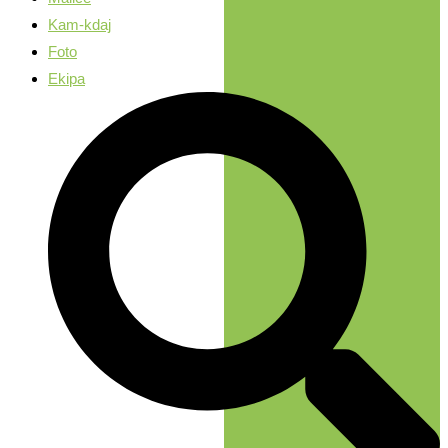
Kam-kdaj
Foto
Ekipa