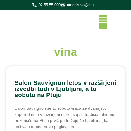
02 55 55 000
urednistvo@rsg.si
vina
Salon Sauvignon letos v razširjeni
izvedbi tudi v Ljubljani, a to
soboto na Ptuju
Salon Sauvignon se to soboto vrača že dvanajstič
zapored in to v razširjeni obliki, saj se tradicionalnemu
prizorišču na Ptuju prvič pridružuje še Ljubljana, kar
festivalu odpira novo poglavje in