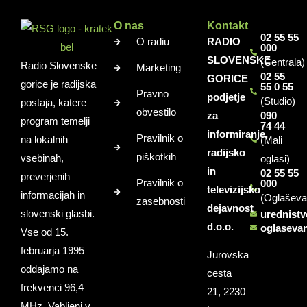
O nas
Kontakt
02 55 55
O radiu
RADIO
000
SLOVENSKE
(Centrala)
Radio Slovenske
Marketing
02 55
GORICE
gorice je radijska
55 0 55
Pravno
podjetje
(Studio)
postaja, katere
obvestilo
za
090
program temelji
74 44
informiranje,
Pravilnik o
na lokalnih
(Mali
radijsko
piškotkih
vsebinah,
oglasi)
in
02 55 55
preverjenih
Pravilnik o
000
televizijsko
informacijah in
(Oglaševa
zasebnosti
dejavnost
slovenski glasbi.
urednist
d.o.o.
oglaseva
Vse od 15.
februarja 1995
Jurovska
oddajamo na
cesta
frekvenci 96,4
21, 2230
MHz. Vabljeni v