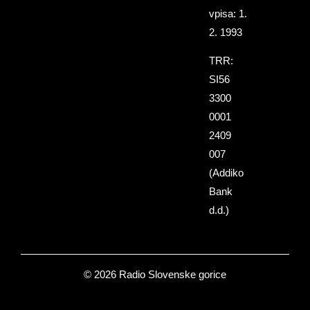
vpisa: 1.
2. 1993
TRR:
SI56
3300
0001
2409
007
(Addiko
Bank
d.d.)
© 2026 Radio Slovenske gorice