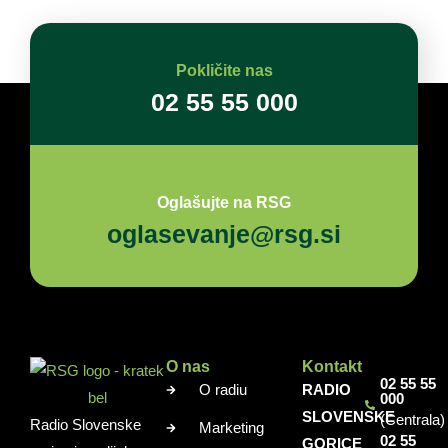
Pokličite nas
02 55 55 000
Oglašujte na RSG
oglasevanje@rsg.si
O nas
Kontakt
02 55 55
O radiu
RADIO
000
SLOVENSKE
(Centrala)
Radio Slovenske
Marketing
02 55
GORICE