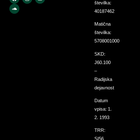
številka:
40187462
Matična
številka:
5708001000
SKD:
J60.100
–
Radijska
dejavnost
Datum
vpisa: 1.
2. 1993
TRR:
SI56