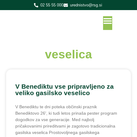
02 55 55 000
urednistvo@rsg.si
veselica
V Benediktu vse pripravljeno za
veliko gasilsko veselico
V Benediktu te dni poteka občinski praznik
Benediktovo 26′, ki tudi letos prinaša pester program
dogodkov za vse generacije. Med najbolj
pričakovanimi prireditvami je zagotovo tradicionalna
gasilska veselica Prostovoljnega gasilskega