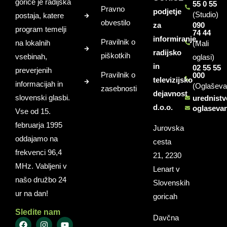
gorice je radijska
55 0 55
Pravno
podjetje
(Studio)
postaja, katere
obvestilo
za
090
program temelji
74 44
informiranje,
Pravilnik o
na lokalnih
(Mali
radijsko
piškotkih
vsebinah,
oglasi)
in
02 55 55
preverjenih
Pravilnik o
000
televizijsko
informacijah in
(Oglaševa
zasebnosti
dejavnost
slovenski glasbi.
urednist
d.o.o.
oglaseva
Vse od 15.
februarja 1995
Jurovska
oddajamo na
cesta
frekvenci 96,4
21, 2230
MHz. Vabljeni v
Lenart v
našo družbo 24
Slovenskih
ur na dan!
goricah
Sledite nam
Davčna