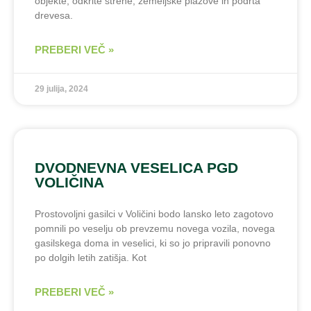
objekte, odkrite strehe, zemeljske plazove in podrta
drevesa.
PREBERI VEČ »
29 julija, 2024
DVODNEVNA VESELICA PGD
VOLIČINA
Prostovoljni gasilci v Voličini bodo lansko leto zagotovo
pomnili po veselju ob prevzemu novega vozila, novega
gasilskega doma in veselici, ki so jo pripravili ponovno
po dolgih letih zatišja. Kot
PREBERI VEČ »