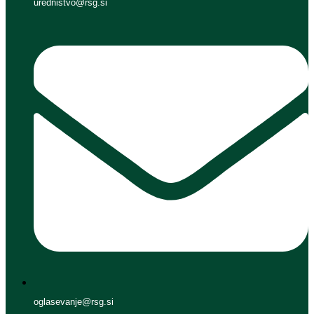
urednistvo@rsg.si
oglasevanje@rsg.si