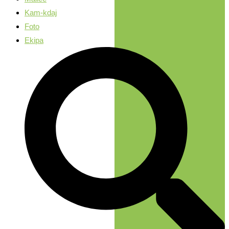
Kam-kdaj
Foto
Ekipa