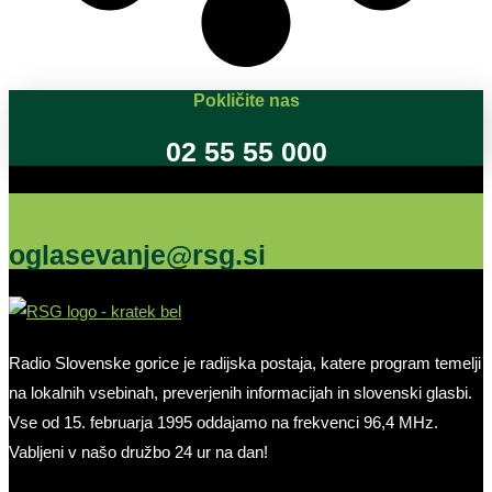
Pokličite nas
02 55 55 000
Oglašujte na RSG
oglasevanje@rsg.si
Radio Slovenske gorice je radijska postaja, katere program temelji
na lokalnih vsebinah, preverjenih informacijah in slovenski glasbi.
Vse od 15. februarja 1995 oddajamo na frekvenci 96,4 MHz.
Vabljeni v našo družbo 24 ur na dan!