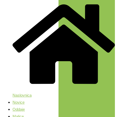
Naslovnica
Novice
Oddaje
Malice