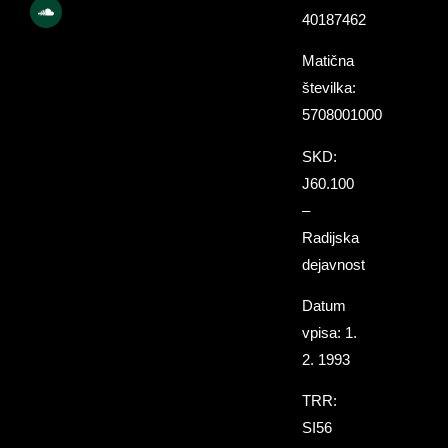
40187462
Matična
številka:
5708001000
SKD:
J60.100
–
Radijska
dejavnost
Datum
vpisa: 1.
2. 1993
TRR:
SI56