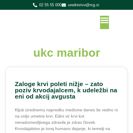
02 55 55 000
urednistvo@rsg.si
ukc maribor
Zaloge krvi poleti nižje – zato
poziv krvodajalcem, k udeležbi na
eni od akcij avgusta
Kljub izrednemu napredku medicine danes še vedno ni
na voljo umetne krvi. Edini vir krvi kot
nenadomestljivega zdravila je zdrav človek.
Krvodajalstvo je torej humano dejanje, ki temelji na