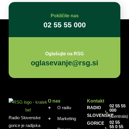
Pokličite nas
02 55 55 000
Oglašujte na RSG
oglasevanje@rsg.si
O nas
Kontakt
02 55 55
O radiu
RADIO
000
SLOVENSKE
(Centrala)
Radio Slovenske
Marketing
02 55
GORICE
gorice je radijska
55 0 55