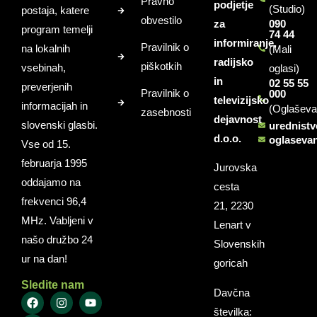
Pravno
podjetje
(Studio)
postaja, katere
obvestilo
za
090
program temelji
74 44
informiranje,
Pravilnik o
na lokalnih
(Mali
radijsko
piškotkih
vsebinah,
oglasi)
in
02 55 55
preverjenih
Pravilnik o
000
televizijsko
informacijah in
(Oglaševa
zasebnosti
dejavnost
slovenski glasbi.
urednist
d.o.o.
oglaseva
Vse od 15.
februarja 1995
Jurovska
oddajamo na
cesta
frekvenci 96,4
21, 2230
MHz. Vabljeni v
Lenart v
našo družbo 24
Slovenskih
ur na dan!
goricah
Sledite nam
Davčna
številka: