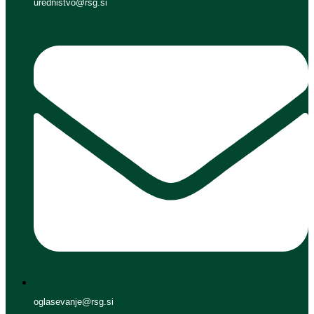
urednistvo@rsg.si
oglasevanje@rsg.si