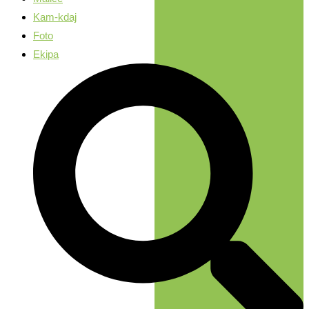
Kam-kdaj
Foto
Ekipa