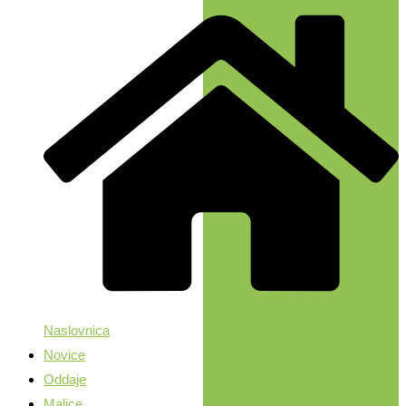
Naslovnica
Novice
Oddaje
Malice