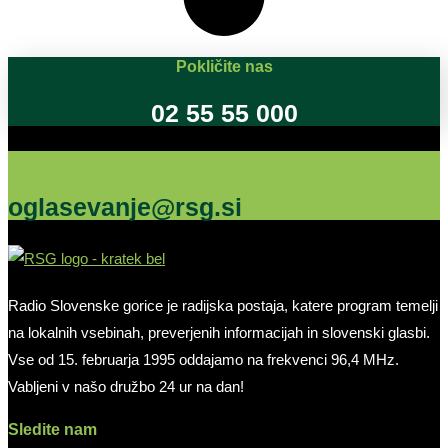
Pokličite nas
02 55 55 000
Oglašujte na RSG
oglasevanje@rsg.si
Radio Slovenske gorice je radijska postaja, katere program temelji
na lokalnih vsebinah, preverjenih informacijah in slovenski glasbi.
Vse od 15. februarja 1995 oddajamo na frekvenci 96,4 MHz.
Vabljeni v našo družbo 24 ur na dan!
Sledite nam