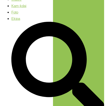
Kam-kdaj
Foto
Ekipa