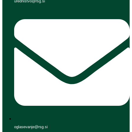
urednistvo@rsg.si
oglasevanje@rsg.si