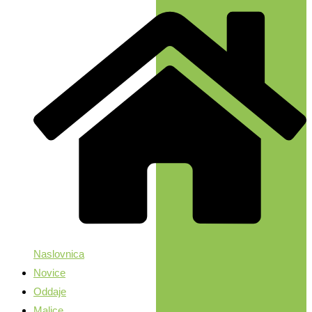
Naslovnica
Novice
Oddaje
Malice