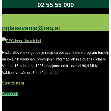
02 55 55 000
Oglašujte na RSG
oglasevanje@rsg.si
Radio Slovenske gorice je radijska postaja, katere program temelji
na lokalnih vsebinah, preverjenih informacijah in slovenski glasbi.
Vse od 15. februarja 1995 oddajamo na frekvenci 96,4 MHz.
Vabljeni v našo družbo 24 ur na dan!
Sledite nam
Facebook