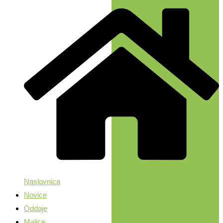
Naslovnica
Novice
Oddaje
Malice