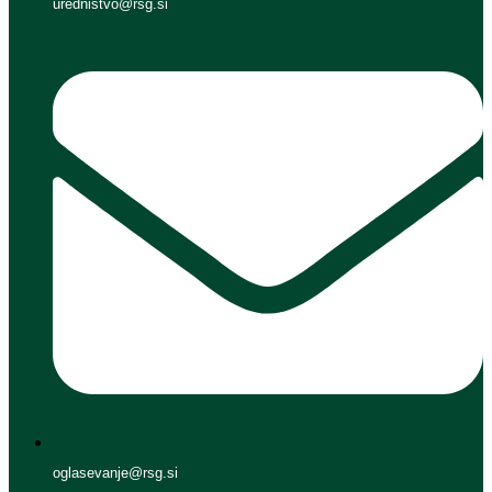
urednistvo@rsg.si
oglasevanje@rsg.si