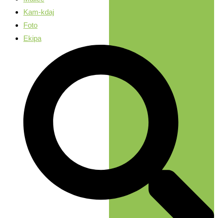
Kam-kdaj
Foto
Ekipa