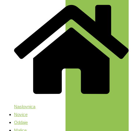
Naslovnica
Novice
Oddaje
Malice