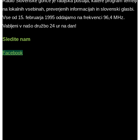
Radio Slovenske gorice je radijska postaja, katere program temelji
na lokalnih vsebinah, preverjenih informacijah in slovenski glasbi.
Vse od 15. februarja 1995 oddajamo na frekvenci 96,4 MHz.
Vabljeni v našo družbo 24 ur na dan!
Sledite nam
Facebook