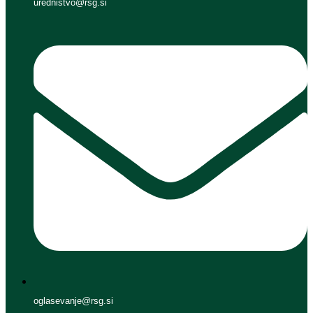
urednistvo@rsg.si
oglasevanje@rsg.si