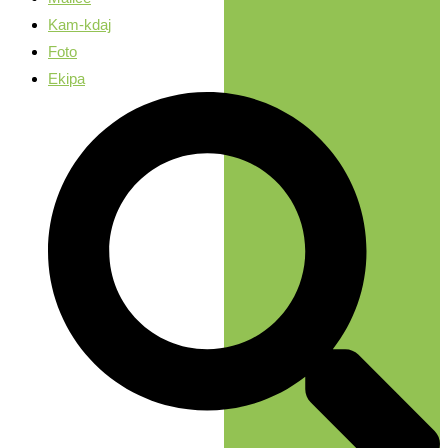
Kam-kdaj
Foto
Ekipa