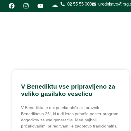
02 55 55 000
urednistvo@rsg.s
V Benediktu vse pripravljeno za
veliko gasilsko veselico
V Benediktu te dni poteka občinski praznik
Benediktovo 26′, ki tudi letos prinaša pester program
dogodkov za vse generacije. Med najbolj
pričakovanimi prireditvami je zagotovo tradicionalna