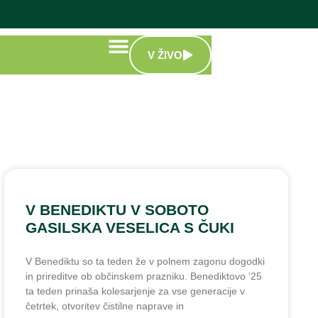
V ŽIVO
V BENEDIKTU V SOBOTO
GASILSKA VESELICA S ČUKI
V Benediktu so ta teden že v polnem zagonu dogodki
in prireditve ob občinskem prazniku. Benediktovo ’25
ta teden prinaša kolesarjenje za vse generacije v
četrtek, otvoritev čistilne naprave in