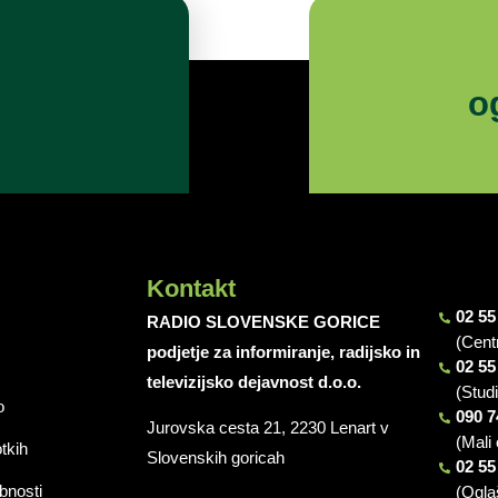
o
Kontakt
02 55
RADIO SLOVENSKE GORICE
(Cent
podjetje za informiranje, radijsko in
02 55
televizijsko dejavnost d.o.o.
(Stud
o
090 7
Jurovska cesta 21, 2230 Lenart v
(Mali 
otkih
Slovenskih goricah
02 55
bnosti
(Ogla