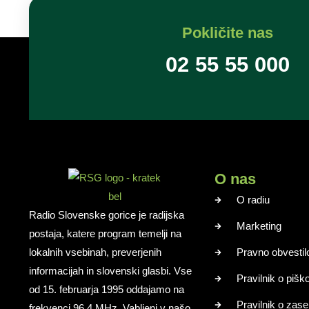
Pokličite nas
02 55 55 000
O nas
O radiu
Radio Slovenske gorice je radijska
Marketing
postaja, katere program temelji na
lokalnih vsebinah, preverjenih
Pravno obvestil
informacijah in slovenski glasbi. Vse
Pravilnik o pišk
od 15. februarja 1995 oddajamo na
Pravilnik o zase
frekvenci 96,4 MHz. Vabljeni v našo