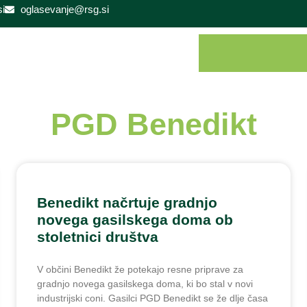
i
oglasevanje@rsg.si
PGD Benedikt
Benedikt načrtuje gradnjo
novega gasilskega doma ob
stoletnici društva
V občini Benedikt že potekajo resne priprave za
gradnjo novega gasilskega doma, ki bo stal v novi
industrijski coni. Gasilci PGD Benedikt se že dlje časa