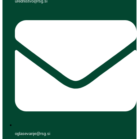
urednistvo@rsg.si
oglasevanje@rsg.si