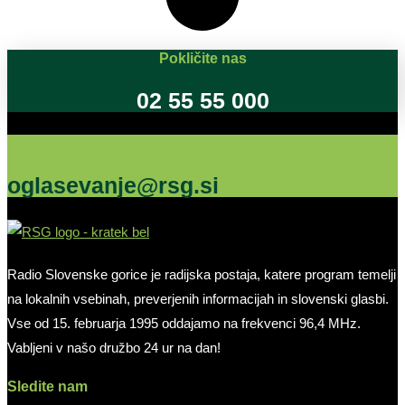
Pokličite nas
02 55 55 000
Oglašujte na RSG
oglasevanje@rsg.si
Radio Slovenske gorice je radijska postaja, katere program temelji
na lokalnih vsebinah, preverjenih informacijah in slovenski glasbi.
Vse od 15. februarja 1995 oddajamo na frekvenci 96,4 MHz.
Vabljeni v našo družbo 24 ur na dan!
Sledite nam