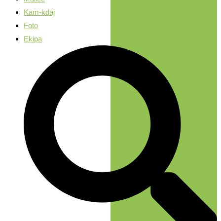
Kam-kdaj
Foto
Ekipa