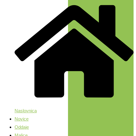
Naslovnica
Novice
Oddaje
Malice