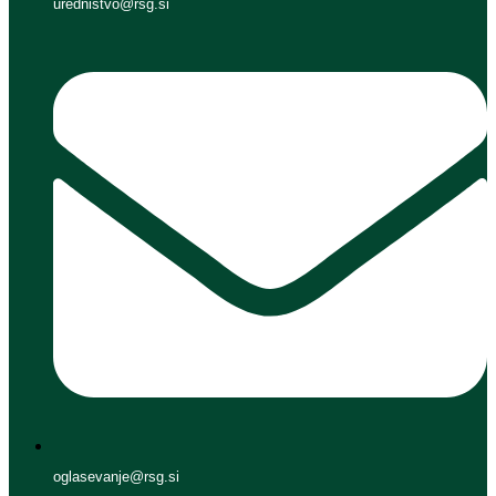
urednistvo@rsg.si
oglasevanje@rsg.si