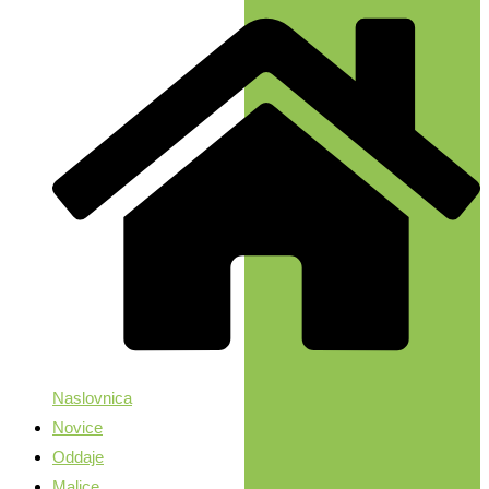
Naslovnica
Novice
Oddaje
Malice