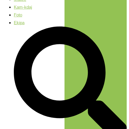
Kam-kdaj
Foto
Ekipa