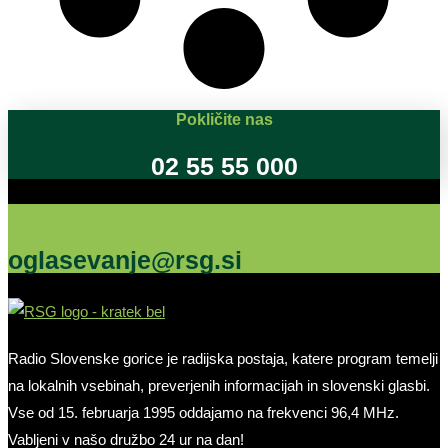
Pokličite nas
02 55 55 000
Oglašujte na RSG
oglasevanje@rsg.si
Radio Slovenske gorice je radijska postaja, katere program temelji
na lokalnih vsebinah, preverjenih informacijah in slovenski glasbi.
Vse od 15. februarja 1995 oddajamo na frekvenci 96,4 MHz.
Vabljeni v našo družbo 24 ur na dan!