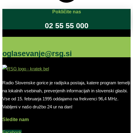
Pokličite nas
02 55 55 000
Oglašujte na RSG
oglasevanje@rsg.si
Radio Slovenske gorice je radijska postaja, katere program temelji
na lokalnih vsebinah, preverjenih informacijah in slovenski glasbi.
Vse od 15. februarja 1995 oddajamo na frekvenci 96,4 MHz.
Vabljeni v našo družbo 24 ur na dan!
Sledite nam
Facebook