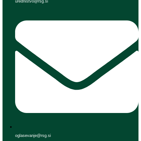
urednistvo@rsg.si
oglasevanje@rsg.si