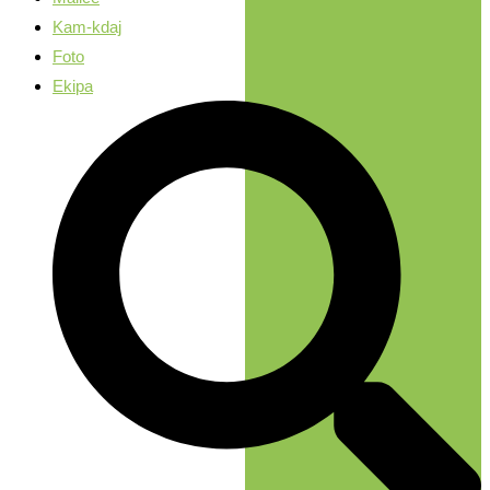
Kam-kdaj
Foto
Ekipa