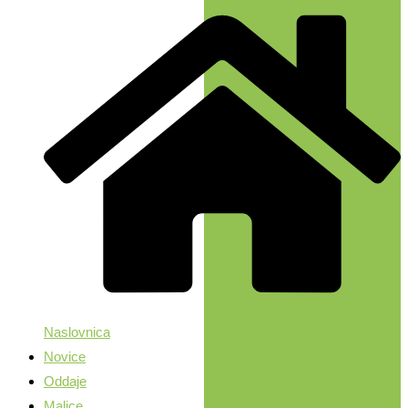
Naslovnica
Novice
Oddaje
Malice