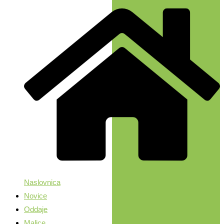
Naslovnica
Novice
Oddaje
Malice