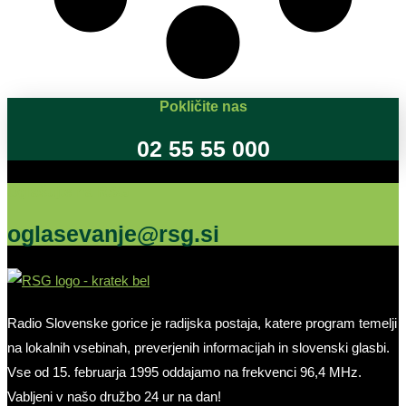
Pokličite nas
02 55 55 000
Oglašujte na RSG
oglasevanje@rsg.si
Radio Slovenske gorice je radijska postaja, katere program temelji
na lokalnih vsebinah, preverjenih informacijah in slovenski glasbi.
Vse od 15. februarja 1995 oddajamo na frekvenci 96,4 MHz.
Vabljeni v našo družbo 24 ur na dan!