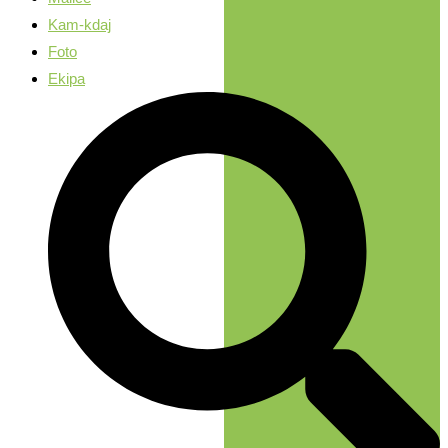
Kam-kdaj
Foto
Ekipa