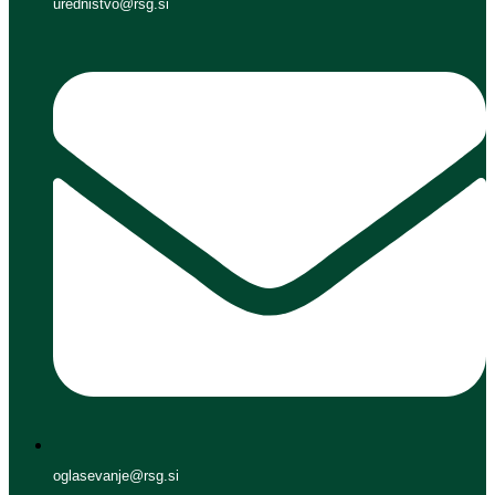
urednistvo@rsg.si
oglasevanje@rsg.si