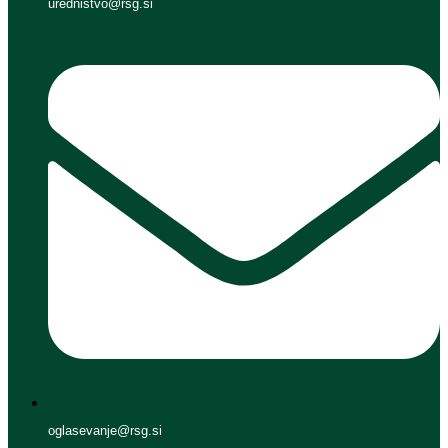
urednistvo@rsg.si
oglasevanje@rsg.si