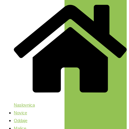
Naslovnica
Novice
Oddaje
Malice