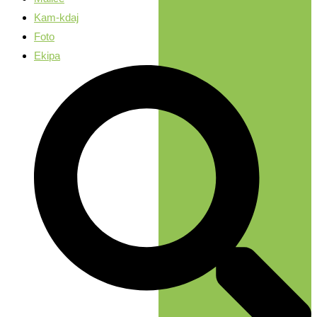
Kam-kdaj
Foto
Ekipa