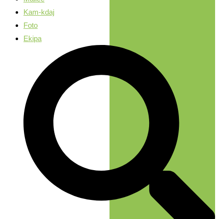
Kam-kdaj
Foto
Ekipa