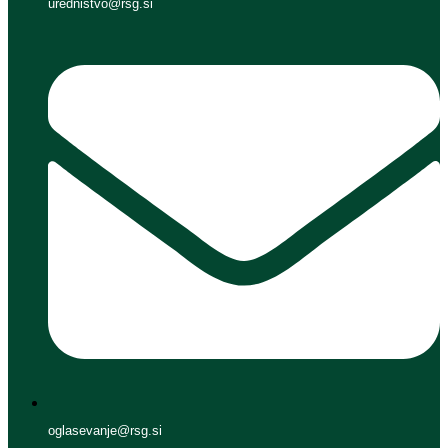
urednistvo@rsg.si
oglasevanje@rsg.si