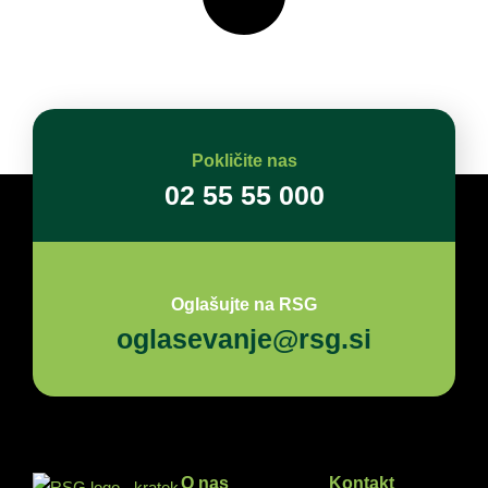
Pokličite nas
02 55 55 000
Oglašujte na RSG
oglasevanje@rsg.si
O nas
Kontakt