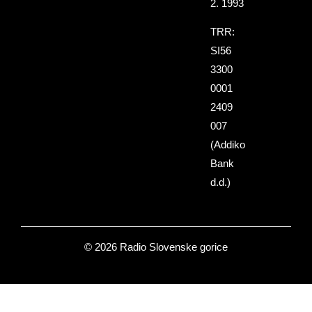
2. 1993
TRR:
SI56
3300
0001
2409
007
(Addiko
Bank
d.d.)
© 2026 Radio Slovenske gorice