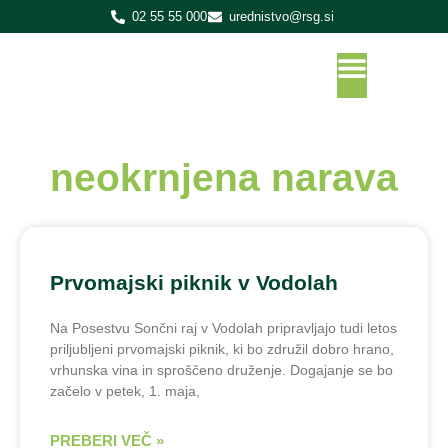
02 55 55 000
urednistvo@rsg.si
neokrnjena narava
Prvomajski piknik v Vodolah
Na Posestvu Sončni raj v Vodolah pripravljajo tudi letos
priljubljeni prvomajski piknik, ki bo združil dobro hrano,
vrhunska vina in sproščeno druženje. Dogajanje se bo
začelo v petek, 1. maja,
PREBERI VEČ »