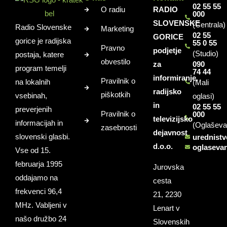
02 55 55
O radiu
RADIO
000
SLOVENSKE
(Centrala)
Radio Slovenske
Marketing
02 55
GORICE
gorice je radijska
55 0 55
Pravno
podjetje
(Studio)
postaja, katere
obvestilo
za
090
program temelji
74 44
informiranje,
Pravilnik o
na lokalnih
(Mali
radijsko
piškotkih
vsebinah,
oglasi)
in
02 55 55
preverjenih
Pravilnik o
000
televizijsko
informacijah in
(Oglaševa
zasebnosti
dejavnost
slovenski glasbi.
urednist
d.o.o.
oglaseva
Vse od 15.
februarja 1995
Jurovska
oddajamo na
cesta
frekvenci 96,4
21, 2230
MHz. Vabljeni v
Lenart v
našo družbo 24
Slovenskih