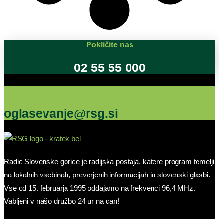
Pokličite nas
02 55 55 000
Oglašujte na RSG
oglasevanje@rsg.si
Radio Slovenske gorice je radijska postaja, katere program temelji
na lokalnih vsebinah, preverjenih informacijah in slovenski glasbi.
Vse od 15. februarja 1995 oddajamo na frekvenci 96,4 MHz.
Vabljeni v našo družbo 24 ur na dan!