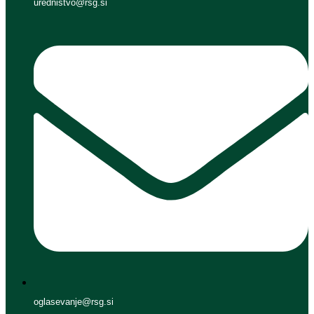
urednistvo@rsg.si
oglasevanje@rsg.si