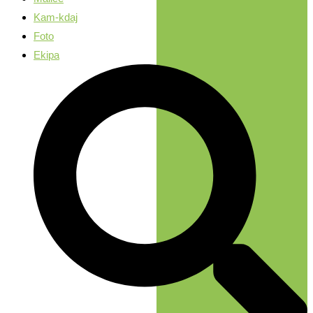
Kam-kdaj
Foto
Ekipa