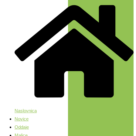
Naslovnica
Novice
Oddaje
Malice