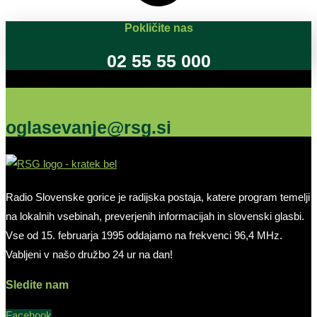
Pokličite nas
02 55 55 000
Oglašujte na RSG
oglasevanje@rsg.si
Radio Slovenske gorice je radijska postaja, katere program temelji
na lokalnih vsebinah, preverjenih informacijah in slovenski glasbi.
Vse od 15. februarja 1995 oddajamo na frekvenci 96,4 MHz.
Vabljeni v našo družbo 24 ur na dan!
Sledite nam
Facebook