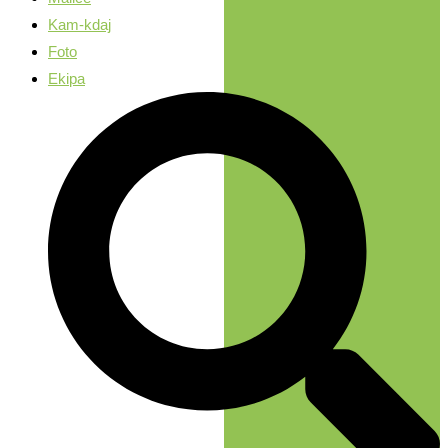
Kam-kdaj
Foto
Ekipa