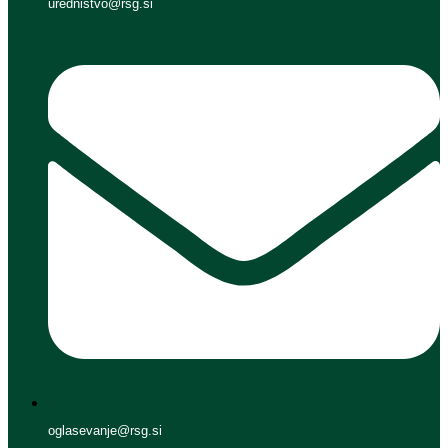
urednistvo@rsg.si
oglasevanje@rsg.si