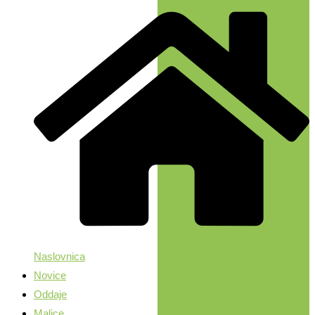
Naslovnica
Novice
Oddaje
Malice