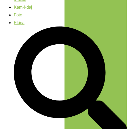
Kam-kdaj
Foto
Ekipa