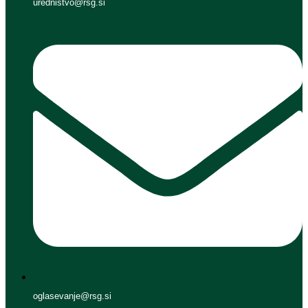
urednistvo@rsg.si
oglasevanje@rsg.si