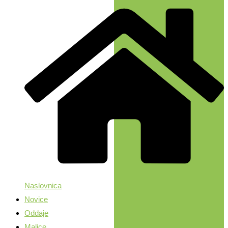
Naslovnica
Novice
Oddaje
Malice