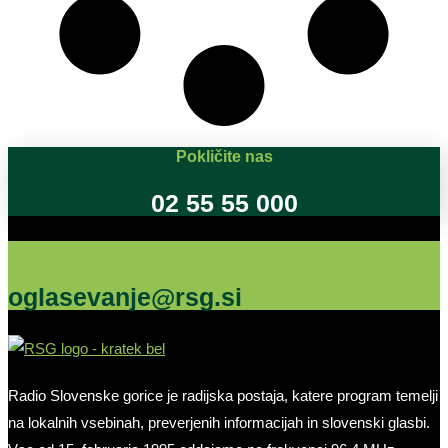
Pokličite nas
02 55 55 000
Oglašujte na RSG
oglasevanje@rsg.si
Radio Slovenske gorice je radijska postaja, katere program temelji
na lokalnih vsebinah, preverjenih informacijah in slovenski glasbi.