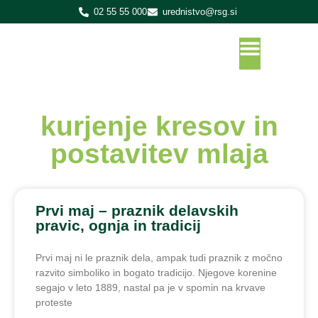
02 55 55 000
urednistvo@rsg.si
kurjenje kresov in
postavitev mlaja
Prvi maj – praznik delavskih
pravic, ognja in tradicij
Prvi maj ni le praznik dela, ampak tudi praznik z močno
razvito simboliko in bogato tradicijo. Njegove korenine
segajo v leto 1889, nastal pa je v spomin na krvave
proteste