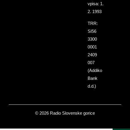
vpisa: 1.
2. 1993
TRR:
SI56
3300
0001
2409
007
(Addiko
Bank
d.d.)
© 2026 Radio Slovenske gorice