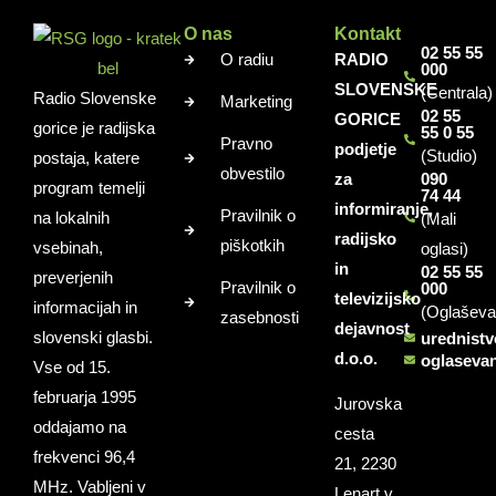
O nas
Kontakt
02 55 55
O radiu
RADIO
000
SLOVENSKE
(Centrala)
Radio Slovenske
Marketing
02 55
GORICE
gorice je radijska
55 0 55
Pravno
podjetje
(Studio)
postaja, katere
obvestilo
za
090
program temelji
74 44
informiranje,
Pravilnik o
na lokalnih
(Mali
radijsko
piškotkih
vsebinah,
oglasi)
in
02 55 55
preverjenih
Pravilnik o
000
televizijsko
informacijah in
(Oglaševa
zasebnosti
dejavnost
slovenski glasbi.
urednist
d.o.o.
oglaseva
Vse od 15.
februarja 1995
Jurovska
oddajamo na
cesta
frekvenci 96,4
21, 2230
MHz. Vabljeni v
Lenart v