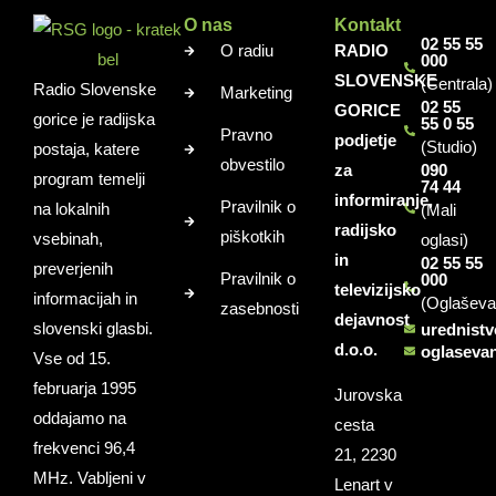
O nas
Kontakt
02 55 55
O radiu
RADIO
000
SLOVENSKE
(Centrala)
Radio Slovenske
Marketing
02 55
GORICE
gorice je radijska
55 0 55
Pravno
podjetje
(Studio)
postaja, katere
obvestilo
za
090
program temelji
74 44
informiranje,
Pravilnik o
na lokalnih
(Mali
radijsko
piškotkih
vsebinah,
oglasi)
in
02 55 55
preverjenih
Pravilnik o
000
televizijsko
informacijah in
(Oglaševa
zasebnosti
dejavnost
slovenski glasbi.
urednist
d.o.o.
oglaseva
Vse od 15.
februarja 1995
Jurovska
oddajamo na
cesta
frekvenci 96,4
21, 2230
MHz. Vabljeni v
Lenart v