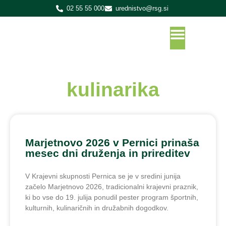
02 55 55 000
urednistvo@rsg.si
kulinarika
Marjetnovo 2026 v Pernici prinaša
mesec dni druženja in prireditev
V Krajevni skupnosti Pernica se je v sredini junija
začelo Marjetnovo 2026, tradicionalni krajevni praznik,
ki bo vse do 19. julija ponudil pester program športnih,
kulturnih, kulinaričnih in družabnih dogodkov.