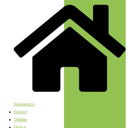
Naslovnica
Novice
Oddaje
Malice