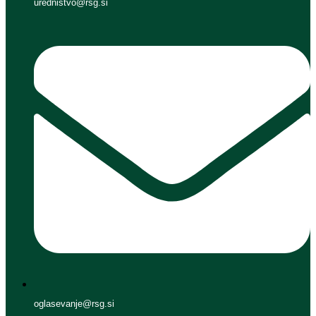
urednistvo@rsg.si
oglasevanje@rsg.si