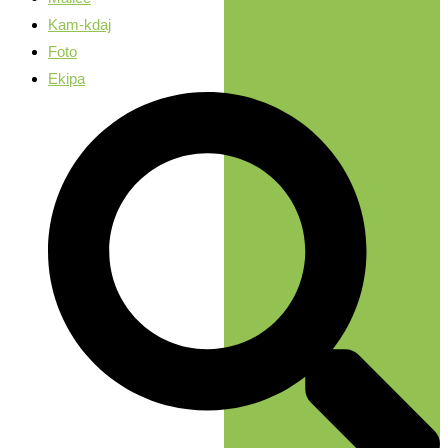
Kam-kdaj
Foto
Ekipa