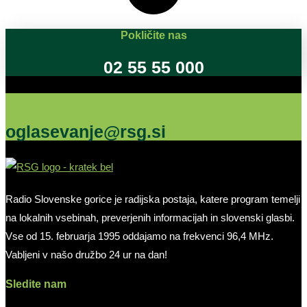
Pokličite nas
02 55 55 000
Oglašujte na RSG
oglasevanje@rsg.si
Radio Slovenske gorice je radijska postaja, katere program temelji
na lokalnih vsebinah, preverjenih informacijah in slovenski glasbi.
Vse od 15. februarja 1995 oddajamo na frekvenci 96,4 MHz.
Vabljeni v našo družbo 24 ur na dan!
Sledite nam