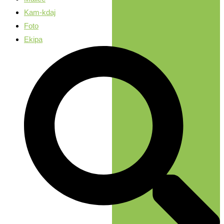
Kam-kdaj
Foto
Ekipa