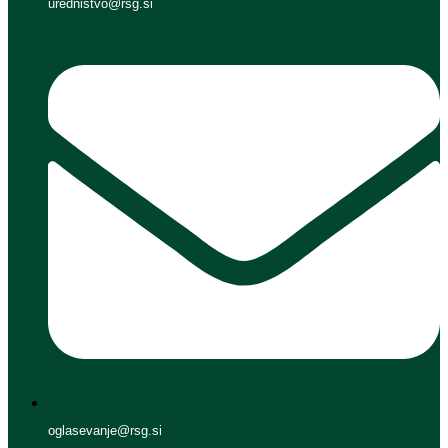
urednistvo@rsg.si
oglasevanje@rsg.si