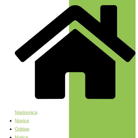
Naslovnica
Novice
Oddaje
Malice