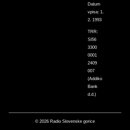
Datum
vpisa: 1.
2. 1993
TRR:
SI56
3300
0001
2409
007
(Addiko
Bank
d.d.)
© 2026 Radio Slovenske gorice