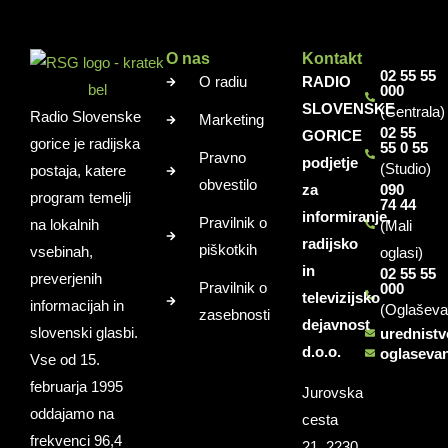
O nas
Kontakt
02 55 55
O radiu
RADIO
000
SLOVENSKE
(Centrala)
Radio Slovenske
Marketing
02 55
GORICE
gorice je radijska
55 0 55
Pravno
podjetje
(Studio)
postaja, katere
obvestilo
za
090
program temelji
74 44
informiranje,
Pravilnik o
na lokalnih
(Mali
radijsko
piškotkih
vsebinah,
oglasi)
in
02 55 55
preverjenih
Pravilnik o
000
televizijsko
informacijah in
(Oglaševa
zasebnosti
dejavnost
slovenski glasbi.
urednist
d.o.o.
oglaseva
Vse od 15.
februarja 1995
Jurovska
oddajamo na
cesta
frekvenci 96,4
21, 2230