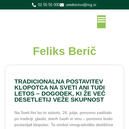
02 55 55 000
urednistvo@rsg.si
Feliks Berič
TRADICIONALNA POSTAVITEV
KLOPOTCA NA SVETI ANI TUDI
LETOS – DOGODEK, KI ŽE VEČ
DESETLETIJ VEŽE SKUPNOST
Na Sveti Ani bo to soboto, 26. julija, ponovno zadišalo
po tradiciji, glasbi, starih časih in vinu – ponovno bodo
postavljali klopotec. Ta simbol vinogradniške dediščine