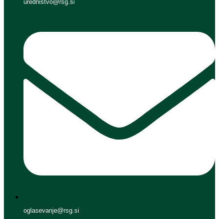
urednistvo@rsg.si
oglasevanje@rsg.si