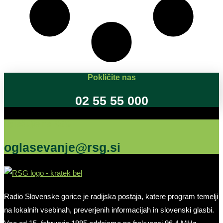
Pokličite nas
02 55 55 000
Oglašujte na RSG
oglasevanje@rsg.si
Radio Slovenske gorice je radijska postaja, katere program temelji
na lokalnih vsebinah, preverjenih informacijah in slovenski glasbi.