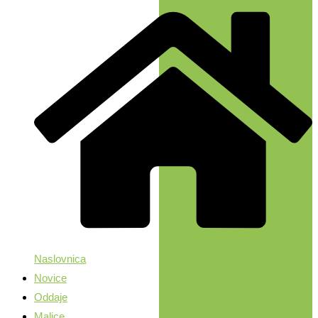
Naslovnica
Novice
Oddaje
Malice