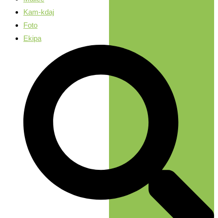
Kam-kdaj
Foto
Ekipa