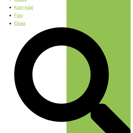
Kam-kdaj
Foto
Ekipa