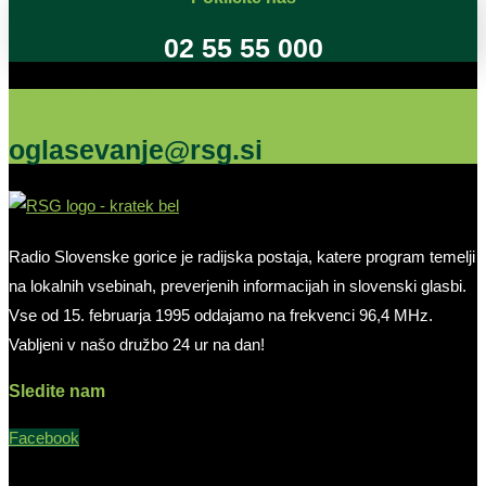
02 55 55 000
Oglašujte na RSG
oglasevanje@rsg.si
Radio Slovenske gorice je radijska postaja, katere program temelji
na lokalnih vsebinah, preverjenih informacijah in slovenski glasbi.
Vse od 15. februarja 1995 oddajamo na frekvenci 96,4 MHz.
Vabljeni v našo družbo 24 ur na dan!
Sledite nam
Facebook