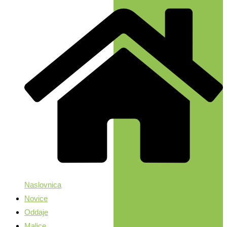
Naslovnica
Novice
Oddaje
Malice