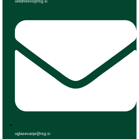
urednistvo@rsg.si
oglasevanje@rsg.si