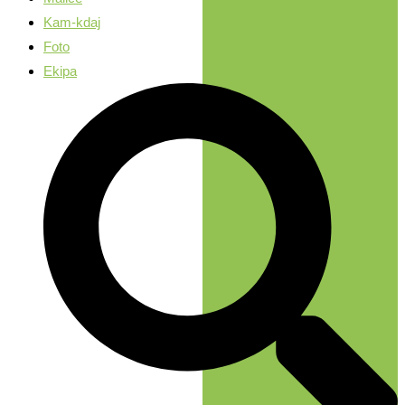
Kam-kdaj
Foto
Ekipa