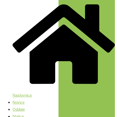
Naslovnica
Novice
Oddaje
Malice