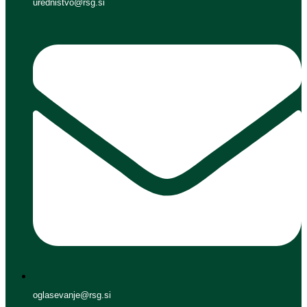
urednistvo@rsg.si
oglasevanje@rsg.si