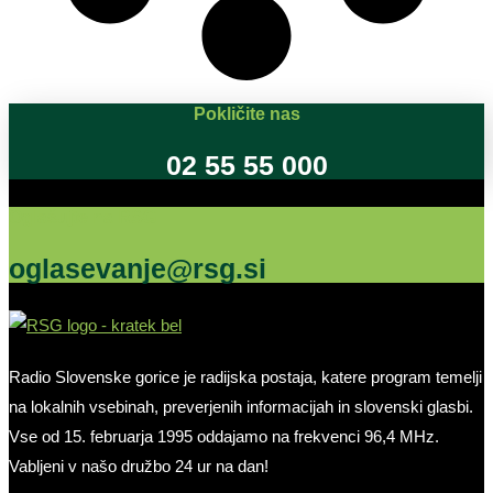
Pokličite nas
02 55 55 000
Oglašujte na RSG
oglasevanje@rsg.si
Radio Slovenske gorice je radijska postaja, katere program temelji
na lokalnih vsebinah, preverjenih informacijah in slovenski glasbi.
Vse od 15. februarja 1995 oddajamo na frekvenci 96,4 MHz.
Vabljeni v našo družbo 24 ur na dan!