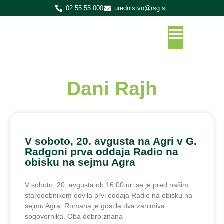
02 55 55 000
urednistvo@rsg.si
Dani Rajh
V soboto, 20. avgusta na Agri v G.
Radgoni prva oddaja Radio na
obisku na sejmu Agra
V soboto, 20. avgusta ob 16:00 uri se je pred našim
starodobnikom odvila prvi oddaja Radio na obisku na
sejmu Agra. Romana je gostila dva zanimiva
sogovornika. Oba dobro znana