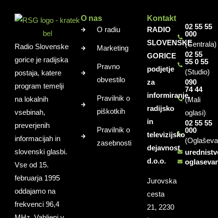
O nas
Kontakt
02 55 55
O radiu
RADIO
000
SLOVENSKE
(Centrala)
Radio Slovenske
Marketing
02 55
GORICE
gorice je radijska
55 0 55
Pravno
podjetje
(Studio)
postaja, katere
obvestilo
za
090
program temelji
74 44
informiranje,
Pravilnik o
na lokalnih
(Mali
radijsko
piškotkih
vsebinah,
oglasi)
in
02 55 55
preverjenih
Pravilnik o
000
televizijsko
informacijah in
(Oglaševa
zasebnosti
dejavnost
slovenski glasbi.
urednist
d.o.o.
oglaseva
Vse od 15.
februarja 1995
Jurovska
oddajamo na
cesta
frekvenci 96,4
21, 2230
MHz. Vabljeni v