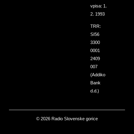
vpisa: 1.
2. 1993
TRR:
SI56
3300
0001
2409
007
(Addiko
Bank
d.d.)
© 2026 Radio Slovenske gorice