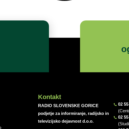
o
Kontakt
02 55
RADIO SLOVENSKE GORICE
(Cent
podjetje za informiranje, radijsko in
02 55
televizijsko dejavnost d.o.o.
(Stud
o