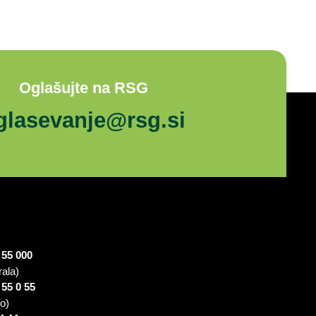
Oglašujte na RSG
glasevanje@rsg.si
 55 000
rala)
 55 0 55
io)