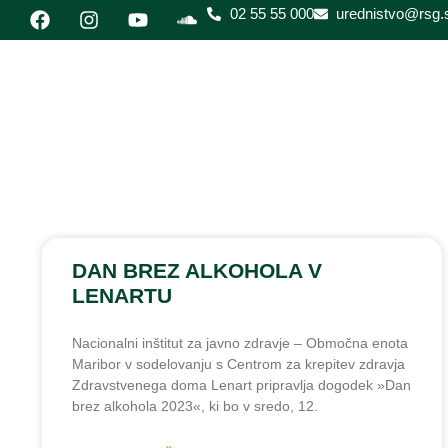
02 55 55 000
urednistvo@rsg.s
DAN BREZ ALKOHOLA V
LENARTU
Nacionalni inštitut za javno zdravje – Območna enota
Maribor v sodelovanju s Centrom za krepitev zdravja
Zdravstvenega doma Lenart pripravlja dogodek »Dan
brez alkohola 2023«, ki bo v sredo, 12.