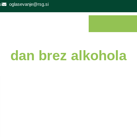
i
oglasevanje@rsg.si
dan brez alkohola