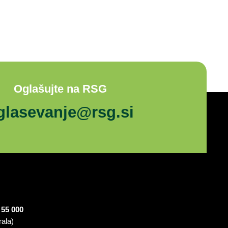
Oglašujte na RSG
glasevanje@rsg.si
 55 000
rala)