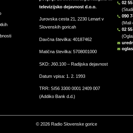
02 55
televizijsko dejavnost d.o.o.
(Stud
o
090 7
Jurovska cesta 21, 2230 Lenart v
(Mali 
otkih
Slovenskih goricah
02 55
bnosti
(Ogla
Davčna številka: 40187462
ured
ogla
Matična številka: 5708001000
SKD: J60.100 – Radijska dejavnost
Datum vpisa: 1. 2. 1993
TRR: SI56 3300 0001 2409 007
(Addiko Bank d.d.)
© 2026 Radio Slovenske gorice