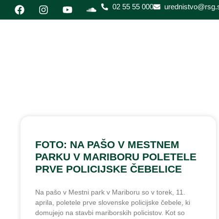
02 55 55 000
urednistvo@rsg.s
FOTO: NA PAŠO V MESTNEM
PARKU V MARIBORU POLETELE
PRVE POLICIJSKE ČEBELICE
Na pašo v Mestni park v Mariboru so v torek, 11.
aprila, poletele prve slovenske policijske čebele, ki
domujejo na stavbi mariborskih policistov. Kot so