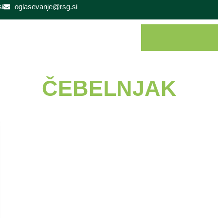
i
oglasevanje@rsg.si
ČEBELNJAK