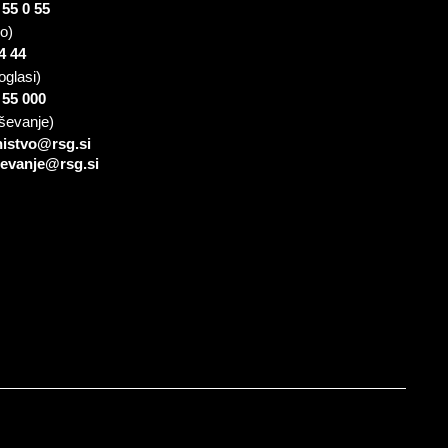
 55 0 55
io)
4 44
oglasi)
 55 000
ševanje)
nistvo@rsg.si
sevanje@rsg.si