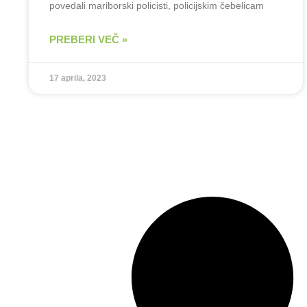
povedali mariborski policisti, policijskim čebelicam
PREBERI VEČ »
17 aprila, 2023