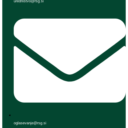
urednistvo@rsg.si
oglasevanje@rsg.si