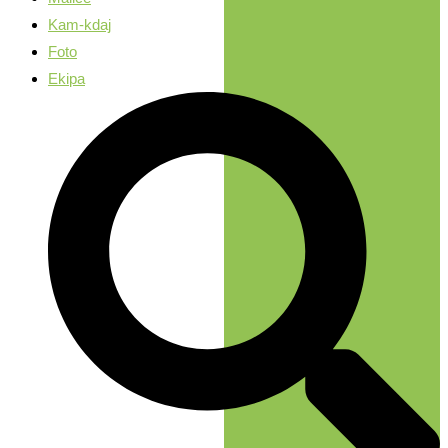
Kam-kdaj
Foto
Ekipa