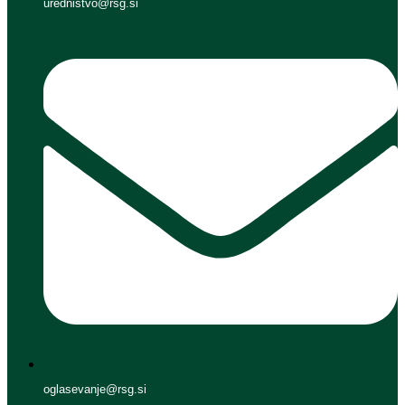
urednistvo@rsg.si
oglasevanje@rsg.si