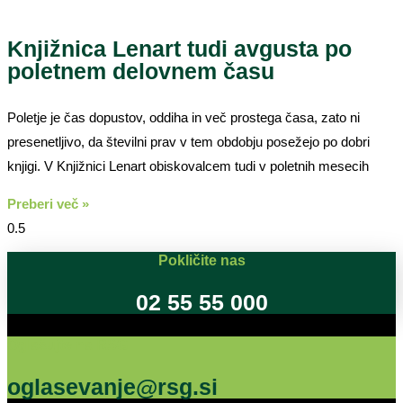
Knjižnica Lenart tudi avgusta po
poletnem delovnem času
Poletje je čas dopustov, oddiha in več prostega časa, zato ni
presenetljivo, da številni prav v tem obdobju posežejo po dobri
knjigi. V Knjižnici Lenart obiskovalcem tudi v poletnih mesecih
Preberi več »
Pokličite nas
02 55 55 000
Oglašujte na RSG
oglasevanje@rsg.si