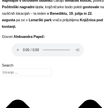
Najmlajše v otroškem oddelku
čakajo
tematski kotički,
poteka
Počitniški nagradni izziv
, knjižničarke bodo poleti
gostovale
na
različnih lokacijah – ta teden
v Benediktu, 19. julija in 22.
avgusta
pa se v
Lenarški park
vrača priljubljena
Knjižnica pod
kostanji.
Govori
Aleksandra Papež:
Search