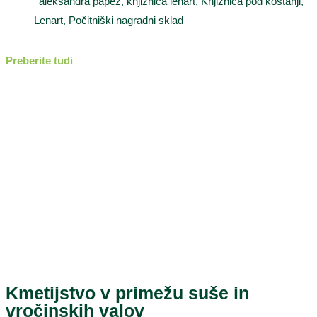
aleksandra papež
,
knjižnica lenart
,
Knjižnica pod kostanji
,
Lenart
,
Počitniški nagradni sklad
Preberite tudi
Kmetijstvo v primežu suše in
vročinskih valov