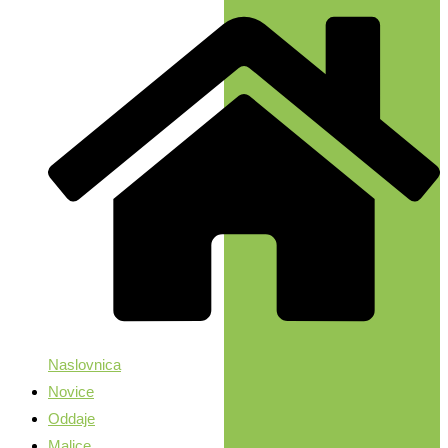
Naslovnica
Novice
Oddaje
Malice