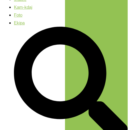
Kam-kdaj
Foto
Ekipa